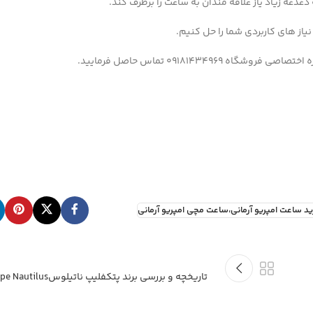
غدغه زیاد یاز علاقه مندان به ساعت را برطرف کند.
نیاز های کاربردی شما را حل کنیم.
0918143 تماس حاصل فرمایید.
ید ساعت امپریو آرمانی،ساعت مچی امپریو آرمانی
تاریخچه و بررسی برند پتکفلیپ ناتیلوسPatek Philippe Nautilus