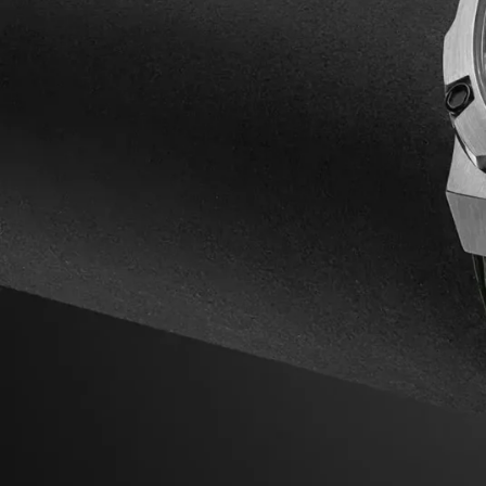
مقاله ها
محصولات
ساعت کاسیو نوستالژی کیفیت
عالی A159W
عتبرترین طراحان مد
1,380,000
تومان
1,680,000
تومان
ه خط اصلی
ساعت مردانه اتوماتیک صفحه
اسکلتون Vacheron Constantin
8,650,000
تومان
ساعت سواچ ای پی Royal Pop
یمالیستی و
3,220,000
تومان
می‌شوند.
ساعت ست سیکو کافه ای
حصیری601010
ای