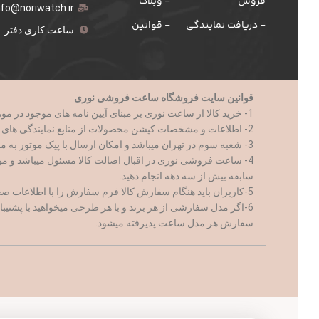
فروش
- وبلاگ
nfo@noriwatch.ir
- دریافت نمایندگی
- قوانین
ساعت کاری دفتر : 9 الی 18
قوانین سایت فروشگاه ساعت فروشی نوری
1- خرید کالا از ساعت نوری بر مبنای آیین نامه های موجود در مورد تجارت الکترونیک و با رعایت کامل تمام قوانین جمهوری اسلامی ایران صورت میپذیرد.
2- اطلاعات و مشخصات کپشن محصولات از منابع نمایندگی های کالا ارائه میشود.
3- شعبه سوم در تهران میباشد و امکان ارسال با پیک موتور به مناطق ۲۱ گانه تهران فراهم است
4- ساعت فروشی نوری در اقبال اصالت کالا مسئول میباشد و م
سابقه بیش از سه دهه انجام دهید.
5-کاربران باید هنگام سفارش کالا فرم سفارش را با اطلاعات صحیح و کامل پر نمایند
6-اگر مدل سفارشی از هر برند و با هر طرحی میخواهید با پشتیبانی ساعت نوری ارتباط برقرار کنید
سفارش هر مدل ساعت پذیرفته میشود.