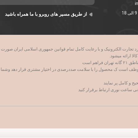
i
از طریق مسیر های روبرو با ما همراه باشید
وظف است ک محصول را با سلامت صددرصدی در اختیار مشتری قرار دهد وشما با اط