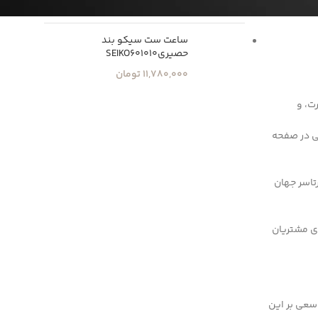
11,780,000
تومان
ساعت ست سیکو بند
حصیریSEIKO601010
11,780,000
تومان
ت، و
ی در صفحه
تاسر جهان
برای مشتریان
سعی بر این