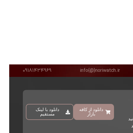
09181434969
info{@}noriwatch.ir
دانلود از کافه
دانلود با لینک
بازار
مستقیم
ید
د