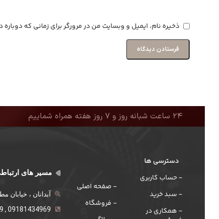
ذخیره نام، ایمیل و وبسایت من در مرورگر برای زمانی که دوباره
۲۴ ساعت شبانه روز و ۷ روز هفته همراه شماییم
دسترسی ها
مسیر های ارتباط
- حساب کاربری
- صفحه اصلی
- سبد خرید
آبدانان ، خیابان م
- فروشگاه
09181434969 , 021-555259
- همکاری در