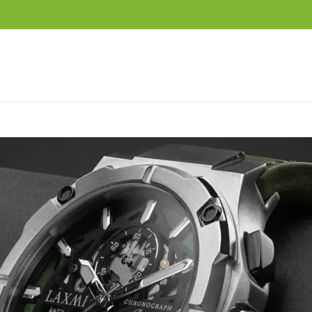
برند ها
,
مقاله ها
رمانیEmporio Armani
0
ریت فروشگاه
در شهریور 20, 1403