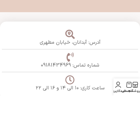
آدرس: آبدانان،
خیابان مطهری
شماره تماس: 09181434969
ساعت کاری: ۱۰ الی ۱۴ و ۱۶ الی ۲۲
روشگاه
سبد خرید
حساب کاربری من
@ کلیه حقوق این وبسایت متعلق به فروشگاه ساعت نوری می باشد. تماس با
مدیریت : 09181434969