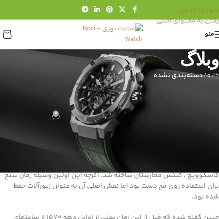
عبور به ناوبری
رفتن به محتوای اصلی
منو
وبلاگ
خانه
/
دسته‌بندی نشده
دسته‌بندی نشده
اولین ساعت مچی جهان
0
مدیریت فروشگاه
در فروردین 18, 1402
اولین ساعت مچی دنیا
اولین ساعت مچی دنیا در سال ۱۸۶۸ توسط پاتریک فیلپ سوییسی برای خانم
کاسکوویچ ، کنتس مجارستان ساخته شد. اگرچه این اولین وسیله زمان سنج
برای استفاده روی مچ دست بود اما نقش اصلی آن به عنوان زیورآلات حفظ
شده بود.
چنین گفته شده که قبل از این زمان یعنی از اوایل دهه ۱۵۷۰ از ساعتهای