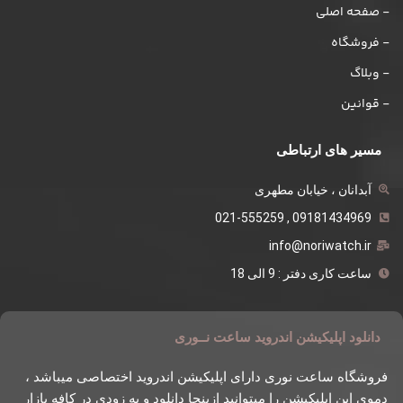
- صفحه اصلی
- فروشگاه
- وبلاگ
- قوانین
مسیر های ارتباطی
آبدانان ، خیابان مطهری
09181434969 , 021-555259
info@noriwatch.ir
ساعت کاری دفتر : 9 الی 18
دانلود اپلیکیشن اندروید ساعت نــوری
فروشگاه ساعت نوری دارای اپلیکیشن اندروید اختصاصی میباشد ،
دموی این اپلیکیشن را میتوانید ازینجا دانلود و به زودی در کافه بازار