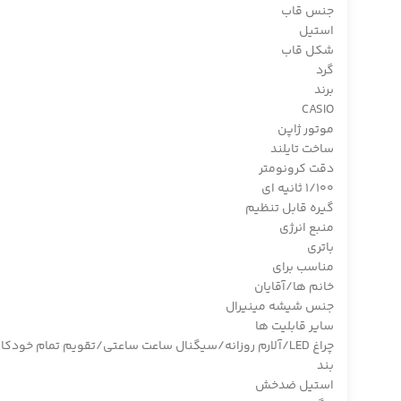
جنس قاب
استیل
شکل قاب
گرد
برند
CASIO
موتور ژاپن
ساخت تایلند
دقت کرونومتر
1/100 ثانیه ای
گیره قابل تنظیم
منبع انرژی
باتری
مناسب برای
خانم ها/آقایان
جنس شیشه مینیرال
سایر قابلیت ها
چراغ LED/آلارم روزانه/سیگنال ساعت ساعتی/تقویم تمام خودکار/فرمت 12/24 ساعته/
بند
استیل ضدخش