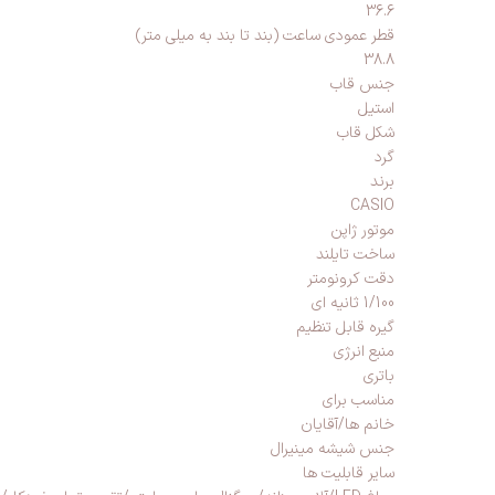
36.6
قطر عمودی ساعت (بند تا بند به میلی متر)
38.8
جنس قاب
استیل
شکل قاب
گرد
برند
CASIO
موتور ژاپن
ساخت تایلند
دقت کرونومتر
1/100 ثانیه ای
گیره قابل تنظیم
منبع انرژی
باتری
مناسب برای
خانم ها/آقایان
جنس شیشه مینیرال
سایر قابلیت ها