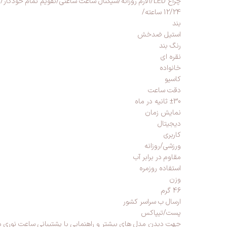
چراغ LED/آلارم روزانه/سیگنال ساعت ساعتی/تقویم تمام خودکار
12/24 ساعته/
بند
استیل ضدخش
رنگ بند
نقره ای
خانواده
کاسیو
دقت ساعت
±30 ثانیه در ماه
نمایش زمان
دیجیتال
کاربری
ورزشی/روزانه
مقاوم در برابر آب
استفاده روزمره
وزن
46 گرم
ارسال ب سراسر کشور
پست/تیپاکس
جهت دیدن مدل های بیشتر و راهنمایی با پشتیبانی ساعت نوری در