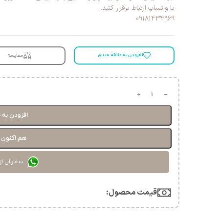
یا واتساپ ارتباط برقرار کنید.
09181434969
افزودن به علاقه مندی
مقایسه
افزودن به 
هم اکنون خ
سفارش از
قیمت محصول:​