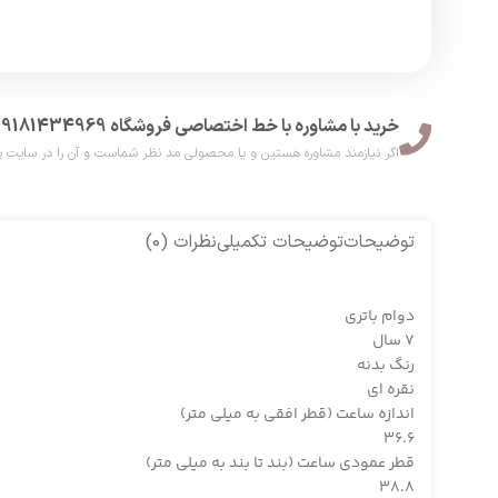
خرید با مشاوره با خط اختصاصی فروشگاه 09181434969
اگر نیازمند مشاوره هستین و یا محصولی مد نظر شماست و آن را در سایت پیدا نکر
توضیحات
توضیحات تکمیلی
نظرات (0)
دوام باتری
7 سال
رنگ بدنه
نقره ای
اندازه ساعت (قطر افقی به میلی متر)
36.6
قطر عمودی ساعت (بند تا بند به میلی متر)
38.8