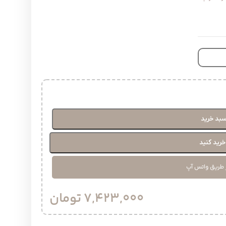
سبد خرید
رید کنید
 طریق واتس آپ
7,423,000
تومان