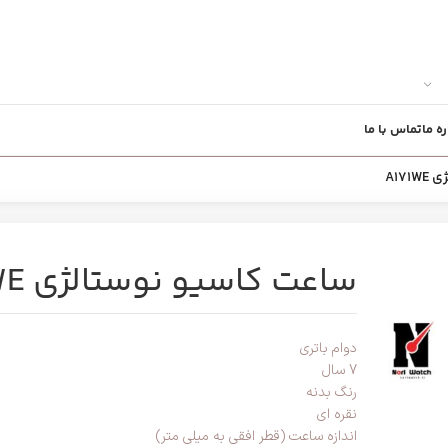
ره ما
تماس با ما
A17
ساعت کاسیو نوستالژی A171WE
دوام باتری
7 سال
رنگ بدنه
نقره ای
اندازه ساعت (قطر افقی به میلی متر)