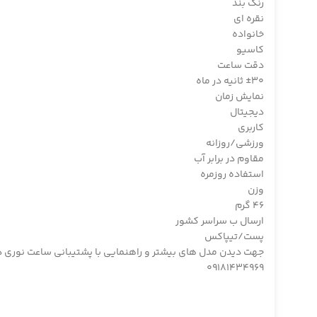
رنگ بند
نقره ای
خانواده
کاسیو
دقت ساعت
±30 ثانیه در ماه
نمایش زمان
دیجیتال
کاربری
ورزشی/روزانه
مقاوم در برابر آب
استفاده روزمره
وزن
46 گرم
ارسال ب سراسر کشور
پست/تیپاکس
جهت دیدن مدل های بیشتر و راهنمایی با پشتیبانی ساعت نوری در تل
09181434969