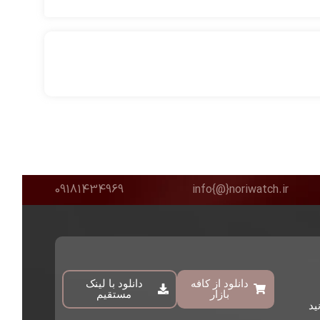
09181434969
info{@}noriwatch.ir
دانلود از کافه
دانلود با لینک
بازار
مستقیم
ید