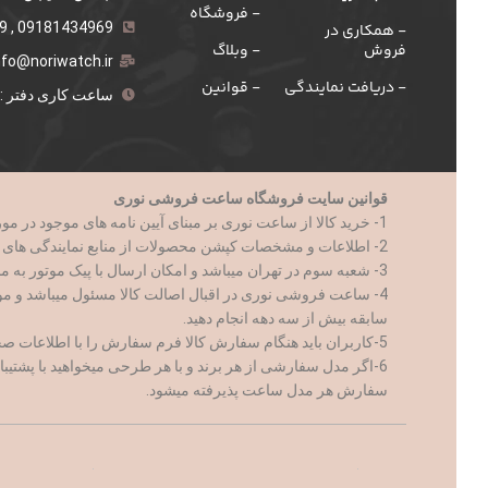
- فروشگاه
09181434969 , 021-555259
- همکاری در
فروش
- وبلاگ
nfo@noriwatch.ir
- دریافت نمایندگی
- قوانین
ساعت کاری دفتر : 9 الی 18
قوانین سایت فروشگاه ساعت فروشی نوری
1- خرید کالا از ساعت نوری بر مبنای آیین نامه های موجود در مورد تجارت الکترونیک و با رعایت کامل تمام قوانین جمهوری اسلامی ایران صورت میپذیرد.
2- اطلاعات و مشخصات کپشن محصولات از منابع نمایندگی های کالا ارائه میشود.
3- شعبه سوم در تهران میباشد و امکان ارسال با پیک موتور به مناطق ۲۱ گانه تهران فراهم است
4- ساعت فروشی نوری در اقبال اصالت کالا مسئول میباشد و م
سابقه بیش از سه دهه انجام دهید.
5-کاربران باید هنگام سفارش کالا فرم سفارش را با اطلاعات صحیح و کامل پر نمایند
6-اگر مدل سفارشی از هر برند و با هر طرحی میخواهید با پشتیبانی ساعت نوری ارتباط برقرار کنید
سفارش هر مدل ساعت پذیرفته میشود.