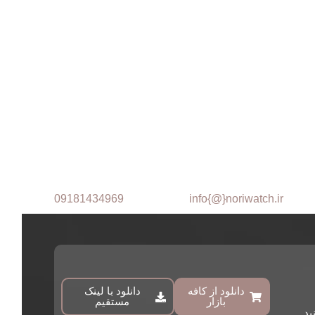
09181434969
info{@}noriwatch.ir
دانلود از کافه
دانلود با لینک
بازار
مستقیم
ید