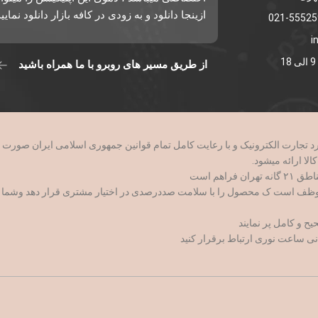
ازینجا دانلود و به زودی در کافه بازار دانلود نمایی
i
از طریق مسیر های روبرو با ما همراه باشید
وظف است ک محصول را با سلامت صددرصدی در اختیار مشتری قرار دهد وشما با اط