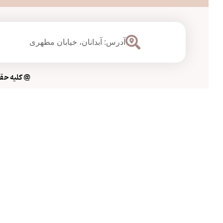
آدرس: آبدانان،
خیابان مطهری
@ کلیه حقوق