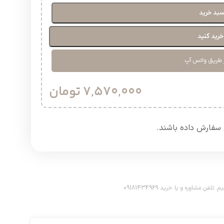
سبد خرید
رید کنید
 طریق واتس آپ
7,570,000
تومان
سفارش داده باشند.​
اوره و یا خرید 09181434969