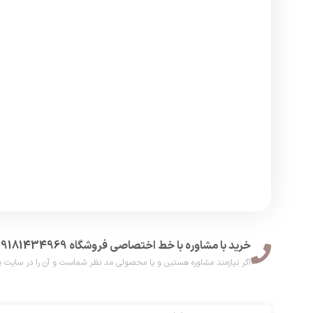
خرید با مشاوره با خط اختصاصی فروشگاه 09181434969
اگر نیازمند مشاوره هستین و یا محصولی مد نظر شماست و آن را در سایت پیدا نکر