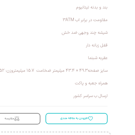
بند و بدنه تیتانیوم
مقاومت در برابر اب 3ATM
شیشه چند وجهی ضد خش
قفل زبانه دار
عقربه شبنما
سایز صفحه49.3 × 43.4 میلیمتر ضخامت 15.7 میلیمتروزن: 152 گرم
همراه جعبه و پاکت
ارسال ب سراسر کشور
افزودن به علاقه مندی
مقایسه