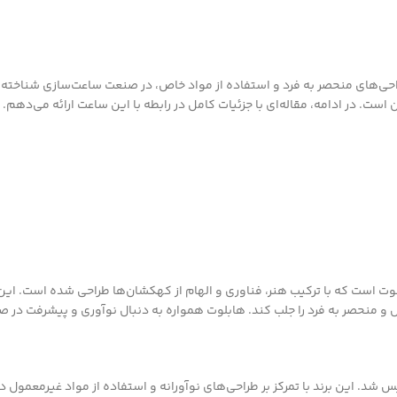
حی‌های منحصر به فرد و استفاده از مواد خاص، در صنعت ساعت‌سازی شناخته 
ت. در ادامه، مقاله‌ای با جزئیات کامل در رابطه با این ساعت ارائه می‌دهم.
 است که با ترکیب هنر، فناوری و الهام از کهکشان‌ها طراحی شده است. این
و منحصر به فرد را جلب کند. هابلوت همواره به دنبال نوآوری و پیشرفت در ص
لوت در سال 1980 توسط کارلو کروکو (Carlo Crocco) تأسیس شد. این برند با تمرکز بر طراحی‌های نوآورانه و 