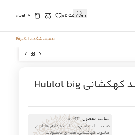
ورود / ثبت نام
0
تومان
تخفیف شگفت انگیز
ساعت هابلوت مشکی جدید کهکشانی Hublot big
hub023
شناسه محصول:
ساعت اسپرت
,
ساعت مردانه
,
هابلوت
,
دسته:
هابلوت کهکشانی
,
همه ی محصولات