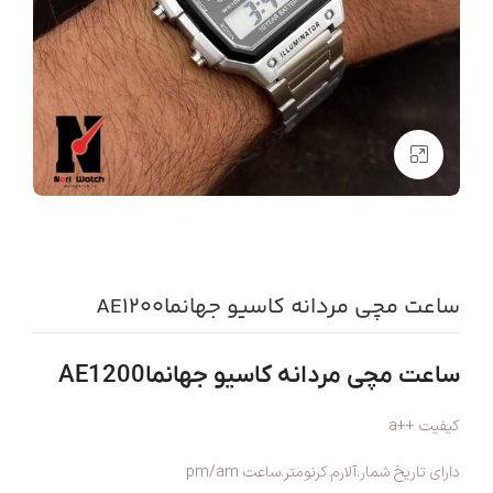
بزرگنمایی تصویر
ساعت مچی مردانه کاسیو جهانماAE1200
ساعت مچی مردانه کاسیو جهانماAE1200
کیفیت ++a
دارای تاریخ شمار.آلارم.کرنومتر.ساعت pm/am