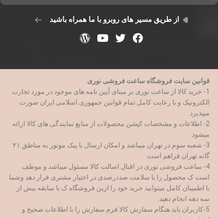
از طریق مسیر های روبرو با ما همراه باشید
قوانین سایت فروشگاه ساعت فروشی نوری
1- خرید کالا از ساعت نوری بر مبنای آیین نامه های موجود در مورد تجارت
الکترونیک و با رعایت کامل تمام قوانین جمهوری اسلامی ایران صورت
میپذیرد.
2- اطلاعات و مشخصات کپشن محصولات از منابع نمایندگی های کالا ارائه
میشود.
3- شعبه سوم در تهران میباشد و امکان ارسال با پیک موتور به مناطق ۲۱
گانه تهران فراهم است
4- ساعت فروشی نوری در اقبال اصالت کالا مسئول میباشد و موظف
است ک محصول را با سلامت صددرصدی در اختیار مشتری قرار دهد وشما
با اطمینان کامل میتوانید خرید خود را ازین فروشگاه ک با سابقه بیش از
سه دهه انجام دهید.
5-کاربران باید هنگام سفارش کالا فرم سفارش را با اطلاعات صحیح و