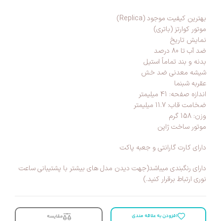
بهترین کیفیت موجود (Replica)
موتور کوارتز (باتری)
نمایش تاریخ
ضد آب تا 80 درصد
بدنه و بند تماماً استیل
شیشه معدنی ضد خش
عقربه شبنما
اندازه صفحه: 41 میلیمتر
ضخامت قاب: 11.7 میلیمتر
وزن: 158 گرم
موتور ساخت ژاپن
دارای کارت گارانتی و جعبه پاکت
دارای رنگبندی میباشد(جهت دیدن مدل های بیشتر با پشتیبانی ساعت
نوری ارتباط برقرار کنید.)
افزودن به علاقه مندی
مقایسه