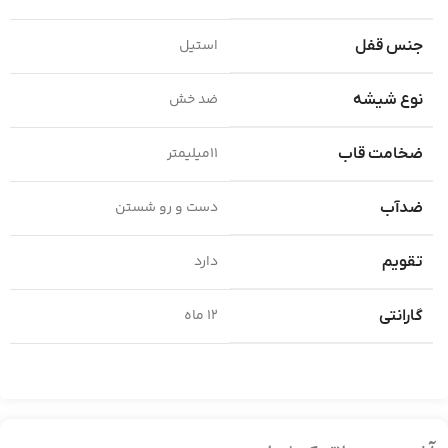
استیل
جنس قفل
ضد خش
نوع شیشه
11میلیمتر
ضخامت قاب
دست و رو شستن
ضدآب
دارد
تقویم
12 ماه
گارانتی