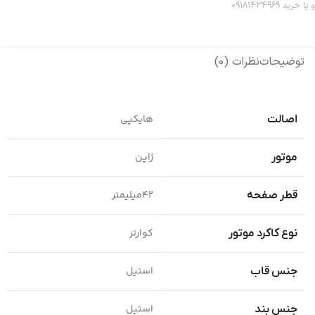
و یا خرید 09181434969
توضیحات
نظرات (0)
هایکپی
اصالت
ژاپن
موتور
42میلیمتر
قطر صفحه
کوارتز
نوع کاکرد موتور
استیل
جنس قاب
استیل
جنس بند