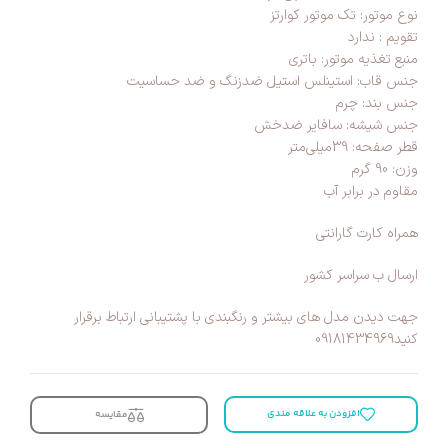
نوع موتور: تک موتور کوارتز
تقویم : ندارد
منبع تغذیه موتور: باتری
جنس قاب: استینلس استیل ضدزنگ و ضد حساسیت
جنس بند: چرم
جنس شیشه: سافایر ضدخش
قطر صفحه: 39میلی‌متر
وزن: 90 گرم
مقاوم در برابر آب
همراه کارت گارانتی
ارسال ب سراسر کشور
جهت دیدن مدل های بیشتر و رنگبندی با پشتیبانی ارتباط برقرار
کنید09181434969
افزودن به علاقه مندی
مقایسه