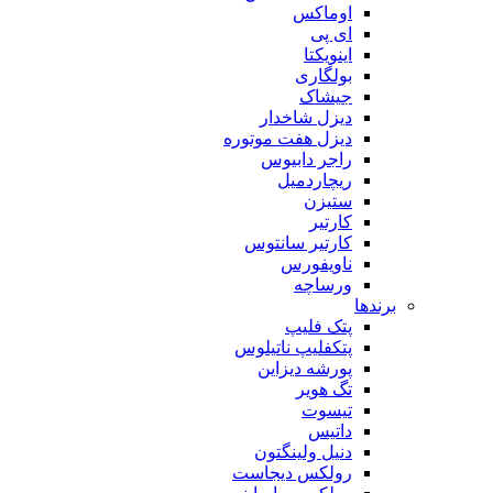
اوماکس
ای پی
اینویکتا
بولگاری
جیشاک
دیزل شاخدار
دیزل هفت موتوره
راجر دابیوس
ریچاردمیل
ستیزن
کارتیر
کارتیر سانتوس
ناویفورس
ورساچه
برندها
پتک فلیپ
پتکفلیپ ناتیلوس
پورشه دیزاین
تگ هویر
تیسوت
داتیس
دنیل ولینگتون
رولکس دیجاست