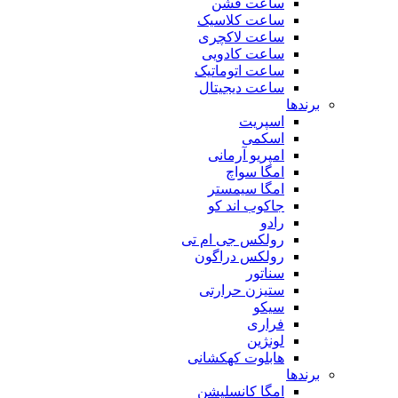
ساعت فشن
ساعت کلاسیک
ساعت لاکچری
ساعت کادویی
ساعت اتوماتیک
ساعت دیجیتال
برندها
اسپریت
اسکمی
امپریو آرمانی
امگا سواچ
امگا سیمستر
جاکوب اند کو
رادو
رولکس جی ام تی
رولکس دراگون
سناتور
ستیزن حرارتی
سیکو
فراری
لونژین
هابلوت کهکشانی
برندها
امگا کانسلیشن