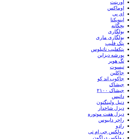
اورینت
اوماکس
ای پی
اینویکتا
بچگانه
بولگاری
بولگاری ماری
پتک فلیپ
پتکفلیپ ناتیلوس
پورشه دیزاین
تگ هویر
تیسوت
جاکلین
جاکوب اند کو
جیشاک
جیشاک ۲۱۰۰
داتیس
دنیل ولینگتون
دیزل شاخدار
دیزل هفت موتوره
راجر دابیوس
رادو
رولکس جی ام تی
رولکس دراگون