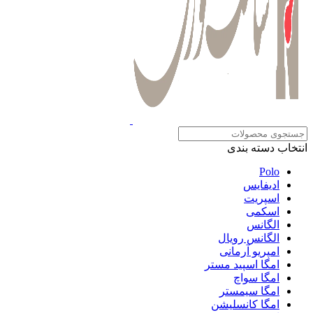
انتخاب دسته بندی
Polo
ادیفایس
اسپریت
اسکمی
الگانس
الگانس رویال
امپریو آرمانی
امگا اسپید مستر
امگا سواچ
امگا سیمستر
امگا کانسلیشن