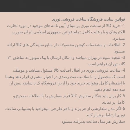
قوانین سایت فروشگاه ساعت فروشی نوری
1- خرید کالا از ساعت نوری بر مبنای آیین نامه های موجود در مورد تجارت
الکترونیک و با رعایت کامل تمام قوانین جمهوری اسلامی ایران صورت
میپذیرد.
2- اطلاعات و مشخصات کپشن محصولات از منابع نمایندگی های کالا ارائه
میشود.
3- شعبه سوم در تهران میباشد و امکان ارسال با پیک موتور به مناطق ۲۱
گانه تهران فراهم است
4- ساعت فروشی نوری در اقبال اصالت کالا مسئول میباشد و موظف
است ک محصول را با سلامت صددرصدی در اختیار مشتری قرار دهد وشما
با اطمینان کامل میتوانید خرید خود را ازین فروشگاه ک با سابقه بیش از
سه دهه انجام دهید.
5-کاربران باید هنگام سفارش کالا فرم سفارش را با اطلاعات صحیح و
کامل پر نمایند
6-اگر مدل سفارشی از هر برند و با هر طرحی میخواهید با پشتیبانی ساعت
نوری ارتباط برقرار کنید
سفارش هر مدل ساعت پذیرفته میشود.