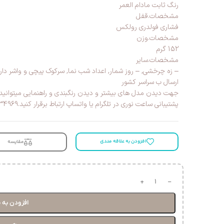
رنگ ثابت مادام العمر
مشخصات.قفل
فشاری فولدری رولکس
مشخصات.وزن
152 گرم
مشخصات.سایر
– زه چرخشی, – روز شمار, اعداد شب نما, سرکوک پیچی و واشر دار
ارسال ب سراسر کشور
جهت دیدن مدل های بیشتر و دیدن رنگبندی و راهنمایی میتوانید 
پشتیبانی ساعت نوری در تلگرام یا واتساپ ارتباط برقرار کنید.09181434969
افزودن به علاقه مندی
مقایسه
افزودن به 