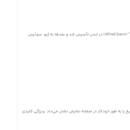
یکی از معروف‌ترین و لوکس‌ترین برندهای ساعت‌سازی جهان است که در سال 1905 توسط “هانس ویلسدورف” (Hans Wilsdorf) و “آلفرد دیویس” (Alfred Davis) در لندن تأسیس شد و بعدها به ژنو، سوئیس
194 معرفی شد و اولین ساعت مچی جهان بود که تاریخ را به طور خودکار در صفحه‌ نمایش نشان می‌داد. ویژگی کلیدی