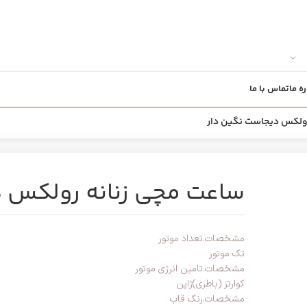
ره ما
تماس با ما
رولکس دیجاست نگین دار
ساعت مچی زنانه رولکس د
مشخصات.تعداد موتور
تک موتور
مشخصات.تامین انرژی موتور
کوارتز (باطری)ژاپن
مشخصات.رنگ قاب