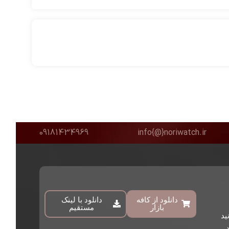
09181434969
info{@}noriwatch.ir
دانلود از کافه
دانلود با لینک
بازار
مستقیم
ید
د