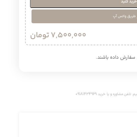
رید کنید
 طریق واتس آپ
7,500,000
تومان
سفارش داده باشند.​
اوره و یا خرید 09181434969