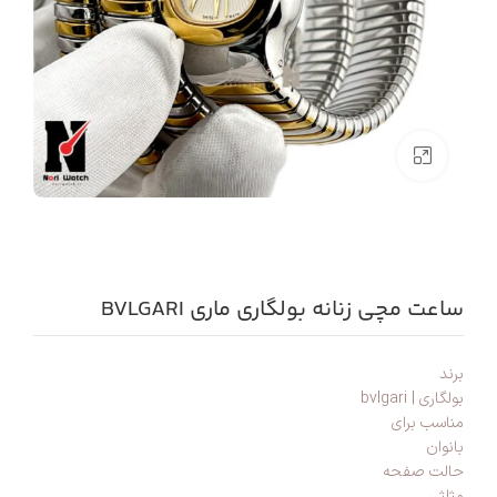
بزرگنمایی تصویر
ساعت مچی زنانه بولگاری ماری BVLGARI
برند
بولگاری | bvlgari
مناسب برای
بانوان
حالت صفحه
مثلثی