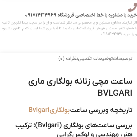
خرید با مشاوره با خط اختصاصی فروشگاه 09181434969
اگر نیازمند مشاوره هستین و یا محصولی مد نظر شماست و آن را در سایت پیدا نکردین کافیه
با شماره تلفن مسئول فروش فروشگاه تماس بگیرید تا آنرا برای شما ارسال کنیم. تلفن مشاوره
و یا خرید 09181434969
توضیحات
توضیحات تکمیلی
نظرات (0)
ساعت مچی زنانه بولگاری ماری
BVLGARI
تاریخچه وبررسی ساعت
بولگاریBvlgari
بررسی ساعت‌های بولگاری (Bvlgari)؛ ترکیب
هنر، مهندسی و لوکس‌گرایی