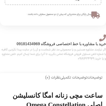
ارسال رایگان برای مشتریانی که بیش از دو محصول سفارش داده باشند.​
خرید با مشاوره با خط اختصاصی فروشگاه 09181434969
اگر نیازمند مشاوره هستین و یا محصولی مد نظر شماست و آن را در سایت پیدا نکردین کافیه
با شماره تلفن مسئول فروش فروشگاه تماس بگیرید تا آنرا برای شما ارسال کنیم. تلفن مشاوره
و یا خرید 09181434969
توضیحات
توضیحات تکمیلی
نظرات (0)
ساعت مچی زنانه امگا کانسلیشن
اصلی Omega Constellation