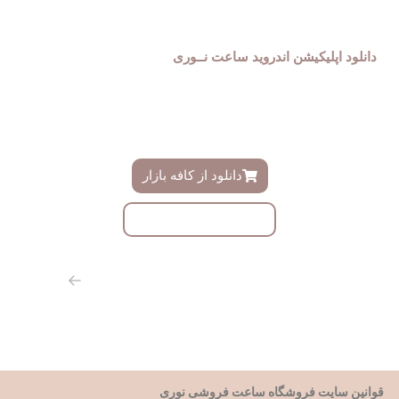
دانلود اپلیکیشن اندروید ساعت نــوری
فروشگاه ساعت نوری دارای اپلیکیشن اندروید اختصاصی میباشد ،
دموی این اپلیکیشن را میتوانید ازینجا دانلود و به زودی در کافه بازار
دانلود نمایید
دانلود از کافه بازار
دانلود با لینک مستقیم
از طریق مسیر های روبرو با ما همراه باشید
قوانین سایت فروشگاه ساعت فروشی نوری