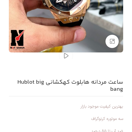
بزرگنمایی تصویر
ساعت مردانه هابلوت کهکشانی Hublot big
bang
بهترين كيفيت موجود بازار
سه موتوره كرنوگراف
ضد آب تا ٨٥ درصد