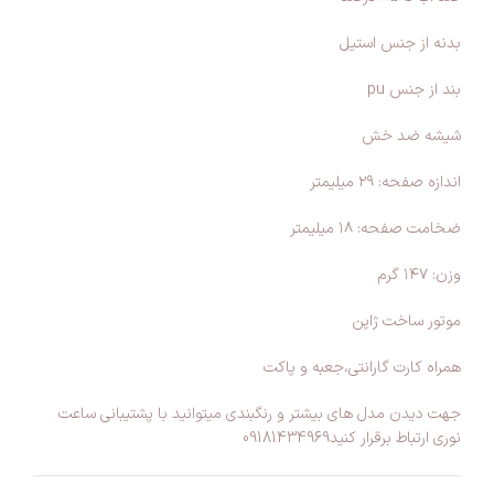
بدنه از جنس استيل
بند از جنس pu
شيشه ضد خش
اندازه صفحه: ٢٩ ميليمتر
ضخامت صفحه: ١٨ ميليمتر
وزن: ١٤٧ گرم
موتور ساخت ژاپن
همراه کارت گارانتی،جعبه و پاکت
جهت دیدن مدل های بیشتر و رنگبندی میتوانید با پشتیبانی ساعت
نوری ارتباط برقرار کنید09181434969