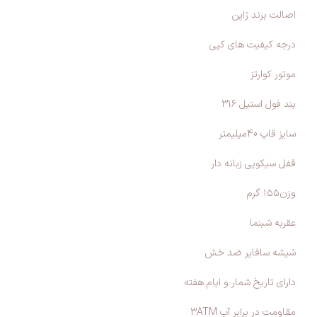
اصالت برند ژاپن
درجه کیفیت های کپی
موتور کوارتز
بند فول استیل 316
سایز قاپ 40میلیمتر
قفل سیکویی زبانه دار
وزن۱۵۵ گرم
عقربه شبنما
شیشه سافایر ضد خش
دارای تاریخ شمار و ایام هفته
مقاومت در برابر آب 3ATM