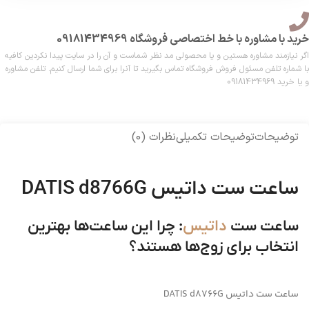
خرید با مشاوره با خط اختصاصی فروشگاه 09181434969
اگر نیازمند مشاوره هستین و یا محصولی مد نظر شماست و آن را در سایت پیدا نکردین کافیه
با شماره تلفن مسئول فروش فروشگاه تماس بگیرید تا آنرا برای شما ارسال کنیم. تلفن مشاوره
و یا خرید 09181434969
توضیحات
توضیحات تکمیلی
نظرات (0)
ساعت ست داتیس DATIS d8766G
ساعت ست
داتیس
: چرا این ساعت‌ها بهترین
انتخاب برای زوج‌ها هستند؟
ساعت ست داتیس DATIS d8766G