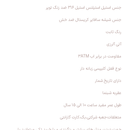
جنس استیل استیلنس استیل 316 ضد زنگ توپر
جنس شیشه سافایر کریستال ضد خش
رنگ ثابت
آتی آلرزی
مقاومت در برابر اب 3ATM
نوع قفل کلیپسی زبانه دار
دارای تاریخ شمار
عقربه شبنما
طول عمر مفید ساعت 10 الی 15 سال
متعلقات:جعبه شرکتی،بگ،کارت گارانتی
جهت دیدن مدل های بیشتر و رنگبندی و یا خرید تکی میتوانید با