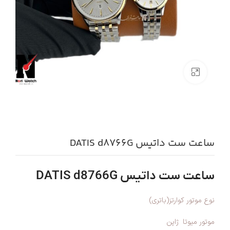
بزرگنمایی تصویر
ساعت ست داتیس DATIS d8766G
ساعت ست داتیس DATIS d8766G
نوع موتور کوارتز(باتری)
موتور میوتا ژاپن