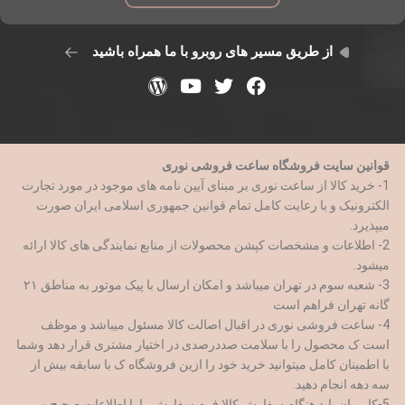
از طریق مسیر های روبرو با ما همراه باشید
قوانین سایت فروشگاه ساعت فروشی نوری
1- خرید کالا از ساعت نوری بر مبنای آیین نامه های موجود در مورد تجارت
الکترونیک و با رعایت کامل تمام قوانین جمهوری اسلامی ایران صورت
میپذیرد.
2- اطلاعات و مشخصات کپشن محصولات از منابع نمایندگی های کالا ارائه
میشود.
3- شعبه سوم در تهران میباشد و امکان ارسال با پیک موتور به مناطق ۲۱
گانه تهران فراهم است
4- ساعت فروشی نوری در اقبال اصالت کالا مسئول میباشد و موظف
است ک محصول را با سلامت صددرصدی در اختیار مشتری قرار دهد وشما
با اطمینان کامل میتوانید خرید خود را ازین فروشگاه ک با سابقه بیش از
سه دهه انجام دهید.
5-کاربران باید هنگام سفارش کالا فرم سفارش را با اطلاعات صحیح و