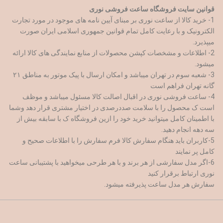
قوانین سایت فروشگاه ساعت فروشی نوری
1- خرید کالا از ساعت نوری بر مبنای آیین نامه های موجود در مورد تجارت
الکترونیک و با رعایت کامل تمام قوانین جمهوری اسلامی ایران صورت
میپذیرد.
2- اطلاعات و مشخصات کپشن محصولات از منابع نمایندگی های کالا ارائه
میشود.
3- شعبه سوم در تهران میباشد و امکان ارسال با پیک موتور به مناطق ۲۱
گانه تهران فراهم است
4- ساعت فروشی نوری در اقبال اصالت کالا مسئول میباشد و موظف
است ک محصول را با سلامت صددرصدی در اختیار مشتری قرار دهد وشما
با اطمینان کامل میتوانید خرید خود را ازین فروشگاه ک با سابقه بیش از
سه دهه انجام دهید.
5-کاربران باید هنگام سفارش کالا فرم سفارش را با اطلاعات صحیح و
کامل پر نمایند
6-اگر مدل سفارشی از هر برند و با هر طرحی میخواهید با پشتیبانی ساعت
نوری ارتباط برقرار کنید
سفارش هر مدل ساعت پذیرفته میشود.