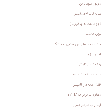
موتور میوتا ژاپن
سایز قاپ ۲۴میلیمتر
(جز ساعت های ظریف )
وزن ۶۵گرم
بند و‌بدنه استیلنس استیل ضد زنگ
آنتی آلرژی
رنگ ثابت(گارانتی)
شیشه سافایر ضد خش
قفل زبانه دار کلیپسی
مقاوم در برابر اب 3ATM
ارسال ب سراسر کشور