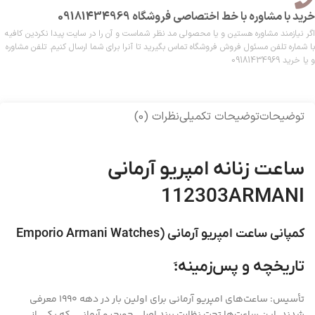
خرید با مشاوره با خط اختصاصی فروشگاه 09181434969
اگر نیازمند مشاوره هستین و یا محصولی مد نظر شماست و آن را در سایت پیدا نکردین کافیه
با شماره تلفن مسئول فروش فروشگاه تماس بگیرید تا آنرا برای شما ارسال کنیم. تلفن مشاوره
و یا خرید 09181434969
توضیحات
توضیحات تکمیلی
نظرات (0)
ساعت زنانه امپریو آرمانی
112303ARMANI
کمپانی ساعت امپریو آرمانی (Emporio Armani Watches
تاریخچه و پس‌زمینه:َ
تأسیس: ساعت‌های امپریو آرمانی برای اولین بار در دهه ۱۹۹۰ معرفی
شدند. این ساعت‌ها تحت نظارت برند اصلی جورجیو آرمانی، که یکی از