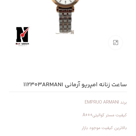
بزرگنمایی تصویر
ساعت زنانه امپریو آرمانی 112303ARMANI
برند EMPRUO ARMANI
کیفیت مستر کوالیتی+++A
بالاترین کیفیت موجود بازار