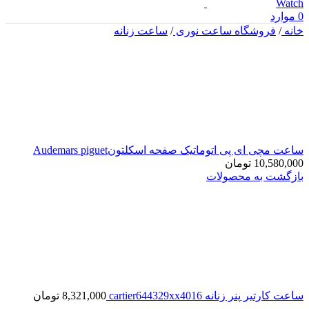
0
موارد
خانه
/
فروشگاه ساعت نوری
/
ساعت زنانه
ساعت مچی ای پی اتوماتیک صفحه اسکلتونAudemars piguet
10,580,000
تومان
بازگشت به محصولات
ساعت کارتیر پنر زنانه cartier644329xx4016
8,321,000
تومان