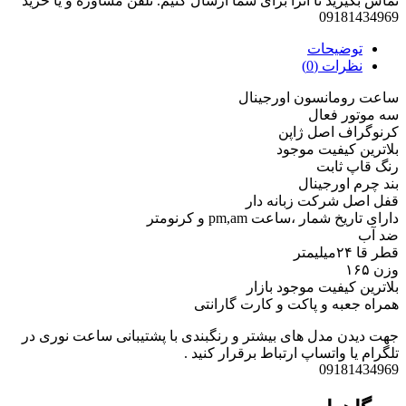
تماس بگیرید تا آنرا برای شما ارسال کنیم. تلفن مشاوره و یا خرید
09181434969
توضیحات
نظرات (0)
ساعت رومانسون اورجینال
سه موتور فعال
کرنوگراف اصل ژاپن
بلاترین کیفیت موجود
رنگ قاپ ثابت
بند چرم اورجینال
قفل اصل شرکت زبانه دار
دارای تاریخ شمار ،ساعت pm,am و کرنومتر
ضد آب
قطر قا ۲۴میلیمتر
وزن ۱۶۵
بلاترین کیفیت موجود بازار
همراه جعبه و پاکت و کارت گارانتی
جهت دیدن مدل های بیشتر و رنگبندی با پشتیبانی ساعت نوری در
تلگرام یا واتساپ ارتباط برقرار کنید .
09181434969