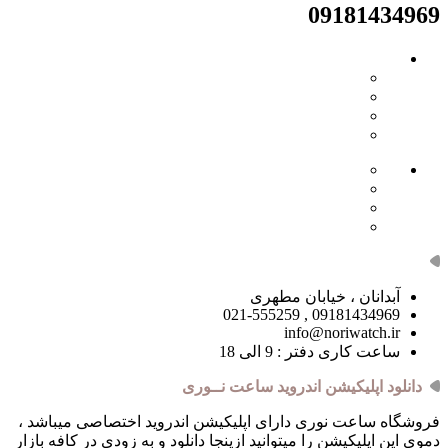
09181434969
دسترسی ها
- حساب کاربری
- سبد خرید
- همکاری در فروش
- دریافت نمایندگی
- صفحه اصلی
- فروشگاه
- وبلاگ
- قوانین
مسیر های ارتباطی
آبدانان ، خیابان مطهری
09181434969 , 021-555259
info@noriwatch.ir
ساعت کاری دفتر : 9 الی 18
دانلود اپلیکیشن اندروید ساعت نــوری
فروشگاه ساعت نوری دارای اپلیکیشن اندروید اختصاصی میباشد ،
دموی این اپلیکیشن را میتوانید ازینجا دانلود و به زودی در کافه بازار