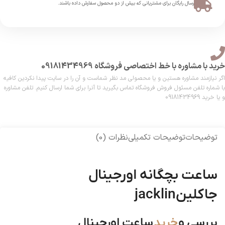
ارسال رایگان برای مشتریانی که بیش از دو محصول سفارش داده باشند.​
خرید با مشاوره با خط اختصاصی فروشگاه 09181434969
اگر نیازمند مشاوره هستین و یا محصولی مد نظر شماست و آن را در سایت پیدا نکردین کافیه
با شماره تلفن مسئول فروش فروشگاه تماس بگیرید تا آنرا برای شما ارسال کنیم. تلفن مشاوره
و یا خرید 09181434969
توضیحات
توضیحات تکمیلی
نظرات (0)
ساعت بچگانه اورجینال
جاکلینjacklin
بررسی و
خرید
ساعت اورجینال