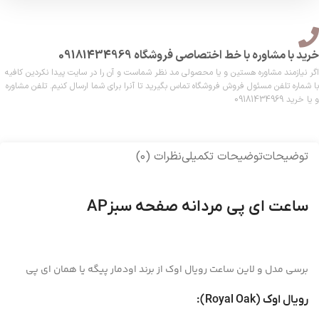
خرید با مشاوره با خط اختصاصی فروشگاه 09181434969
اگر نیازمند مشاوره هستین و یا محصولی مد نظر شماست و آن را در سایت پیدا نکردین کافیه
با شماره تلفن مسئول فروش فروشگاه تماس بگیرید تا آنرا برای شما ارسال کنیم. تلفن مشاوره
و یا خرید 09181434969
توضیحات
توضیحات تکمیلی
نظرات (0)
ساعت ای پی مردانه صفحه سبزAP
برسی مدل و لاین ساعت رویال اوک از برند اودمار پیگه یا همان ای پی
رویال اوک (Royal Oak):