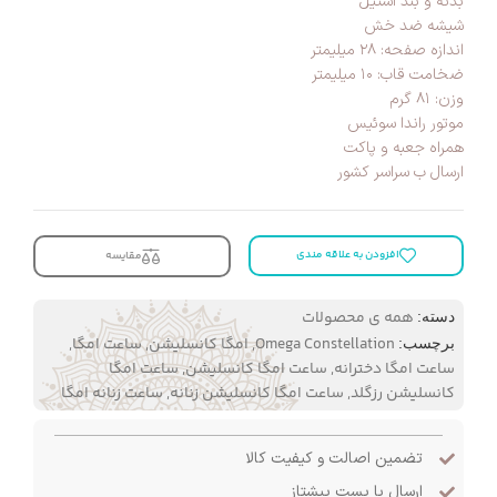
بدنه و بند استیل
شیشه ضد خش
اندازه صفحه: ۲۸ میلیمتر
ضخامت قاب: ۱۰ میلیمتر
وزن: ۸۱ گرم
موتور راندا سوئیس
همراه جعبه و پاکت
ارسال ب سراسر کشور
افزودن به علاقه مندی
مقایسه
همه ی محصولات
دسته:
Omega Constellation
,
امگا کانسلیشن
,
ساعت امگا
,
برچسب:
ساعت امگا دخترانه
,
ساعت امگا کانسلیشن
,
ساعت امگا
کانسلیشن رزگلد
,
ساعت امگا کانسلیشن زنانه
,
ساعت زنانه امگا
تضمین اصالت و کیفیت کالا
ارسال با پست پیشتاز