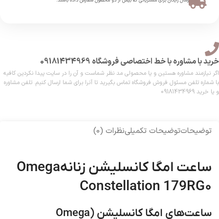
ارسال رایگان برای مشتریانی که بیش از دو محصول سفارش داده باشند.​
خرید با مشاوره با خط اختصاصی فروشگاه 09181434969
اگر نیازمند مشاوره هستین و یا محصولی مد نظر شماست و آن را در سایت پیدا نکردین کافیه
با شماره تلفن مسئول فروش فروشگاه تماس بگیرید تا آنرا برای شما ارسال کنیم. تلفن مشاوره
و یا خرید 09181434969
توضیحات
توضیحات تکمیلی
نظرات (0)
ساعت امگا کانسلیشن زنانهOmega
Constellation 179RG۰
ساعت‌های امگا کانسلیشن (Omega