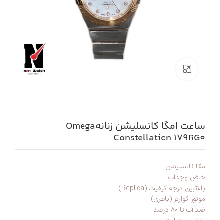
بزرگنمایی تصویر
ساعت امگا کانسلیشن زنانهOmega
Constellation 179RG۰
مگا کانسلیشن
خاض وجذاب
بالاترین درجه کیفیت (Replica)
موتور کوارتز (باطری)
ضد آب تا ۸۰ درصد