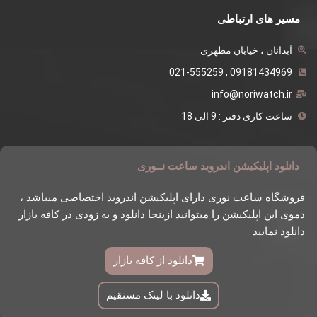
مسیر های ارتباطی
آبدانان ، خیابان مطهری
09181434969 , 021-555259
info@noriwatch.ir
ساعت کاری دفتر : 9 الی 18
دانلود اپلیکیشن اندروید ساعت نــوری
فروشگاه ساعت نوری دارای اپلیکیشن اندروید اختصاصی میباشد ،
دموی این اپلیکیشن را میتوانید ازینجا دانلود و به زودی در کافه بازار
دانلود نمایید
دانلود از کافه بازار
دانلود با لینک مستقیم