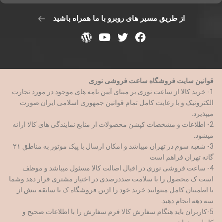
از طریق مسیر های روبرو با ما همراه باشید
قوانین سایت فروشگاه ساعت فروشی نوری
1- خرید کالا از ساعت نوری بر مبنای آیین نامه های موجود در مورد تجارت
الکترونیک و با رعایت کامل تمام قوانین جمهوری اسلامی ایران صورت
میپذیرد.
2- اطلاعات و مشخصات کپشن محصولات از منابع نمایندگی های کالا ارائه
میشود.
3- شعبه سوم در تهران میباشد و امکان ارسال با پیک موتور به مناطق ۲۱
گانه تهران فراهم است
4- ساعت فروشی نوری در اقبال اصالت کالا مسئول میباشد و موظف
است ک محصول را با سلامت صددرصدی در اختیار مشتری قرار دهد وشما
با اطمینان کامل میتوانید خرید خود را ازین فروشگاه ک با سابقه بیش از
سه دهه انجام دهید.
5-کاربران باید هنگام سفارش کالا فرم سفارش را با اطلاعات صحیح و