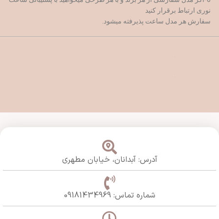
نوری ارتباط برقرار کنید
سفارش هر مدل ساعت پذیرفته میشود.
آدرس: آبدانان،
خیابان مطهری
شماره تماس: 09181434969