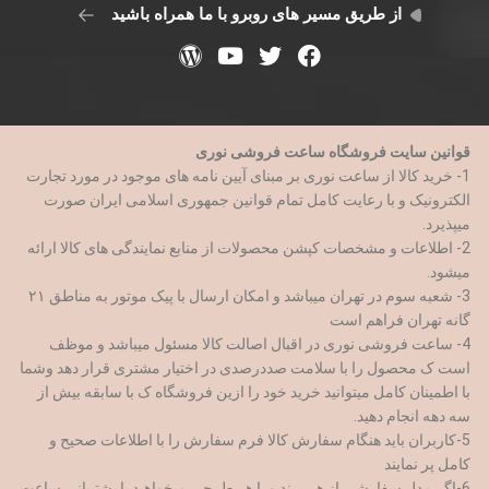
از طریق مسیر های روبرو با ما همراه باشید
قوانین سایت فروشگاه ساعت فروشی نوری
1- خرید کالا از ساعت نوری بر مبنای آیین نامه های موجود در مورد تجارت
الکترونیک و با رعایت کامل تمام قوانین جمهوری اسلامی ایران صورت
میپذیرد.
2- اطلاعات و مشخصات کپشن محصولات از منابع نمایندگی های کالا ارائه
میشود.
3- شعبه سوم در تهران میباشد و امکان ارسال با پیک موتور به مناطق ۲۱
گانه تهران فراهم است
4- ساعت فروشی نوری در اقبال اصالت کالا مسئول میباشد و موظف
است ک محصول را با سلامت صددرصدی در اختیار مشتری قرار دهد وشما
با اطمینان کامل میتوانید خرید خود را ازین فروشگاه ک با سابقه بیش از
سه دهه انجام دهید.
5-کاربران باید هنگام سفارش کالا فرم سفارش را با اطلاعات صحیح و
کامل پر نمایند
6-اگر مدل سفارشی از هر برند و با هر طرحی میخواهید با پشتیبانی ساعت