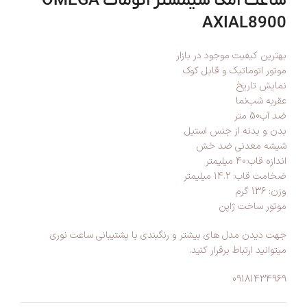
ساعت امگا سیمستر اتومات OMEGA
AXIAL8900
بهترین کیفیت موجود در بازار
موتور اتوماتیک و قابل کوک
نمایش تاریخ
عقربه شب‌نما
ضد آب50 متر
بدن و بدنه از جنس استیل
شیشه معدنی ضد خش
اندازه قاب:40 میلیمتر
ضخامت قاب: 14.2 میلیمتر
وزن: 136 گرم
موتور ساخت ژاپن
جهت دیدن مدل های بیشتر و رنگبندی با پشتیبانی ساعت نوری
میتوانید ارتباط برقرار کنید.
09181434969