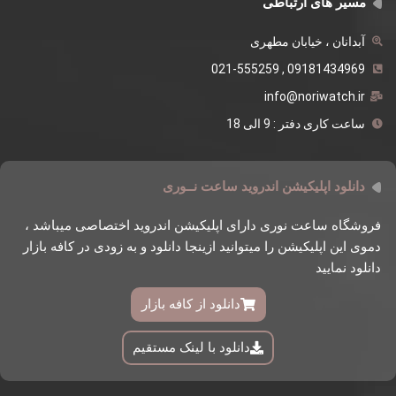
مسیر های ارتباطی
آبدانان ، خیابان مطهری
09181434969 , 021-555259
info@noriwatch.ir
ساعت کاری دفتر : 9 الی 18
دانلود اپلیکیشن اندروید ساعت نــوری
فروشگاه ساعت نوری دارای اپلیکیشن اندروید اختصاصی میباشد ،
دموی این اپلیکیشن را میتوانید ازینجا دانلود و به زودی در کافه بازار
دانلود نمایید
دانلود از کافه بازار
دانلود با لینک مستقیم