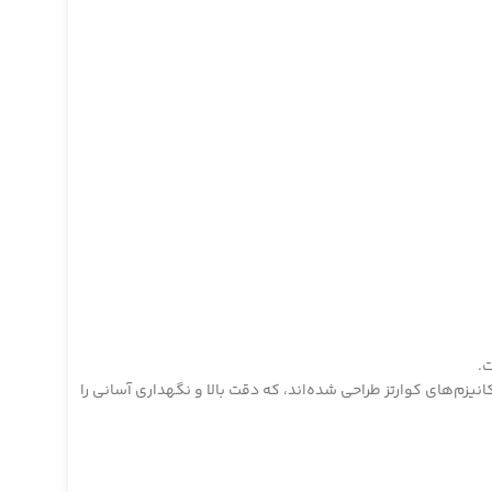
Q: برخلاف ساعت‌های لوکس Omega که معمولاً با مکانیزم‌های خودکار یا کرونوگراف عرضه می‌شوند، ساعت‌های MoonSwatch با مکانیزم‌های کوارتز طراحی شده‌اند، که دقت بالا و نگهداری آسانی را