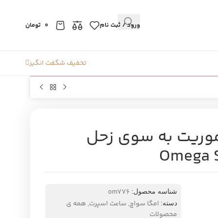
ورود / ثبت نام
0
تومان
تخفیف شگفت انگیز
وریت به سوی زحل
Omega S
om776
شناسه محصول:
امگا سواچ
,
ساعت اسپرت
,
همه ی
دسته:
محصولات