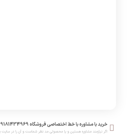
خرید با مشاوره با خط اختصاصی فروشگاه 09181434969
اگر نیازمند مشاوره هستین و یا محصولی مد نظر شماست و آن را در سایت پیدا نکر