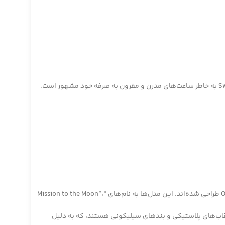
Omega و Swatch دو برند برجسته در صنعت ساعت‌سازی هستند. Omega به خاطر ساعت‌های لوکس و دقیقش شناخته می‌شود، در حالی که Swatch به خاطر ساعت‌های مدرن و مقرون به صرفه خود مشهور است.
مدل‌ها: مجموعه MoonSwatch شامل 11 مدل مختلف است که به الهام از مأموریت‌های آپولو و طرح‌های مشابه با ساعت‌های Omega Speedmaster طراحی شده‌اند. این مدل‌ها به نام‌های “Mission to the Moon”،
Speedmaster Ome و طراحی‌های مدرن و رنگارنگ Swatch است. اکثر مدل‌ها دارای قاب‌های پلاستیکی و بندهای سیلیکونی هستند، که به دلیل