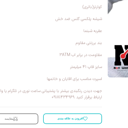
کوارتز(باتری)
شیشه پلکسی گلس ضد خش
عقربه شبنما
بند برزنتی مقاوم
مقاومت در برابر اب 3ATM
سایز قاپ 41 میلیمتر
اسپرت مناسب برای اقایان و خانمها
جهت دیدن رنگبندی بیشتر با پشتیبانی ساعت نوری در تلگرام یا وا
ارتباط برقرار کنید .09181434969
افزودن به علاقه مندی
مقایسه