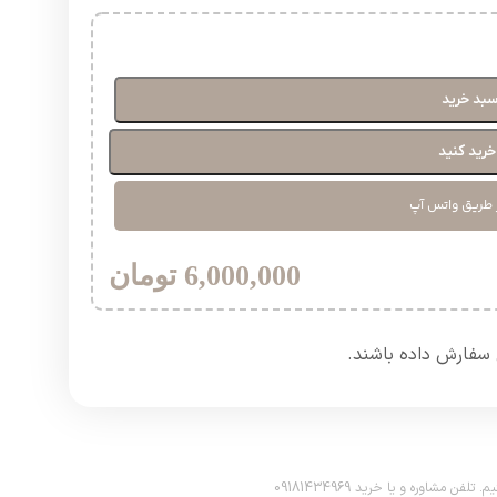
سبد خرید
رید کنید
 طریق واتس آپ
6,000,000
تومان
سفارش داده باشند.​
اوره و یا خرید 09181434969