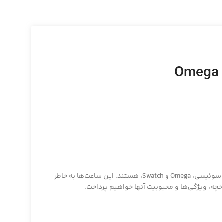
ساعت‌های Omega x Swatch، که به طور رسمی به عنوان “Omega x Swatch MoonSwatch” شناخته می‌شوند، نتیجه همکاری بین دو برند مشهور سوئیسی، Omega و Swatch، هستند. این ساعت‌ها به خاطر
ریخچه، ویژگی‌ها و محبوبیت آنها خواهیم پرداخت.