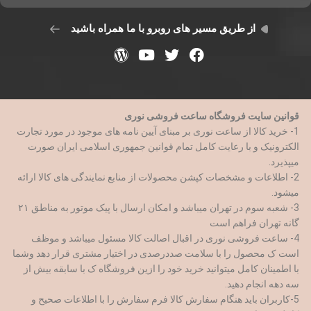
از طریق مسیر های روبرو با ما همراه باشید
قوانین سایت فروشگاه ساعت فروشی نوری
1- خرید کالا از ساعت نوری بر مبنای آیین نامه های موجود در مورد تجارت
الکترونیک و با رعایت کامل تمام قوانین جمهوری اسلامی ایران صورت
میپذیرد.
2- اطلاعات و مشخصات کپشن محصولات از منابع نمایندگی های کالا ارائه
میشود.
3- شعبه سوم در تهران میباشد و امکان ارسال با پیک موتور به مناطق ۲۱
گانه تهران فراهم است
4- ساعت فروشی نوری در اقبال اصالت کالا مسئول میباشد و موظف
است ک محصول را با سلامت صددرصدی در اختیار مشتری قرار دهد وشما
با اطمینان کامل میتوانید خرید خود را ازین فروشگاه ک با سابقه بیش از
سه دهه انجام دهید.
5-کاربران باید هنگام سفارش کالا فرم سفارش را با اطلاعات صحیح و