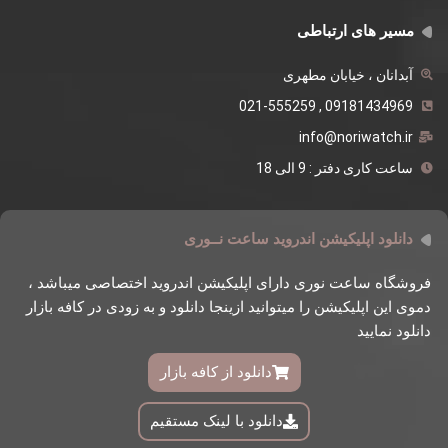
مسیر های ارتباطی
آبدانان ، خیابان مطهری
09181434969 , 021-555259
info@noriwatch.ir
ساعت کاری دفتر : 9 الی 18
دانلود اپلیکیشن اندروید ساعت نــوری
فروشگاه ساعت نوری دارای اپلیکیشن اندروید اختصاصی میباشد ،
دموی این اپلیکیشن را میتوانید ازینجا دانلود و به زودی در کافه بازار
دانلود نمایید
دانلود از کافه بازار
دانلود با لینک مستقیم