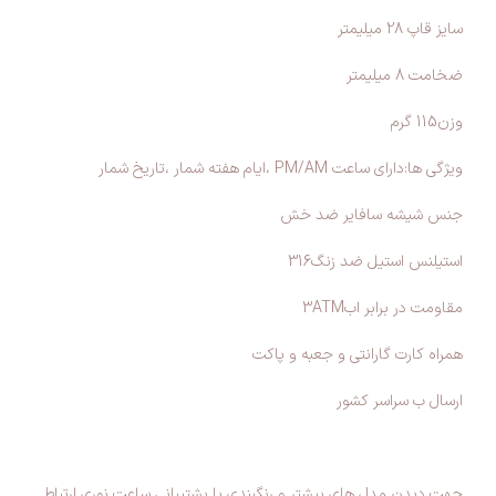
سایز قاپ 28 میلیمتر
ضخامت 8 میلیمتر
وزن115 گرم
ویژگی ها:دارای ساعت PM/AM ،ایام هفته شمار ،تاریخ شمار
جنس شیشه سافایر ضد خش
استیلنس استیل ضد زنگ316
مقاومت در برابر اب3ATM
همراه کارت گارانتی و جعبه و پاکت
ارسال ب سراسر کشور
جهت دیدن مدل های بیشتر و رنگبندی با پشتیبانی ساعت نوری ارتباط