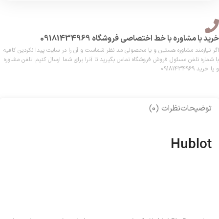
خرید با مشاوره با خط اختصاصی فروشگاه 09181434969
اگر نیازمند مشاوره هستین و یا محصولی مد نظر شماست و آن را در سایت پیدا نکردین کافیه
با شماره تلفن مسئول فروش فروشگاه تماس بگیرید تا آنرا برای شما ارسال کنیم. تلفن مشاوره
و یا خرید 09181434969
توضیحات
نظرات (0)
Hublot