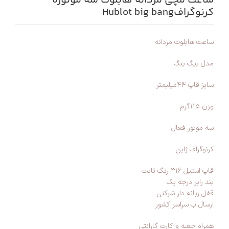
ساعت مچی مردانه هابلوت سه موتوره
کرنوگرافHublot big bang
ساعت هابلوت مردانه
مدل بیگ بنگ
سایز قاپ ۴۴میلیمتر
وزن ۱۱۵گرم
سه موتور فعال
کرنوگراف ژاپن
قاپ استیل ۳۱۶ رنگ ثابت
بند رابر درجه یک
قفل زبانه دار شرکتی
ارسال ب سراسر کشور
همراه جعبه و کارت گارانتی