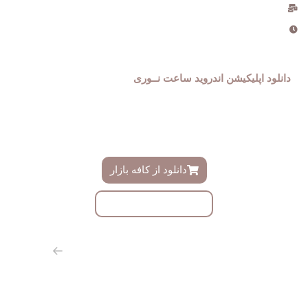
info@noriwatch.ir
ساعت کاری دفتر : 9 الی 18
دانلود اپلیکیشن اندروید ساعت نــوری
فروشگاه ساعت نوری دارای اپلیکیشن اندروید اختصاصی میباشد ،
دموی این اپلیکیشن را میتوانید ازینجا دانلود و به زودی در کافه بازار
دانلود نمایید
دانلود از کافه بازار
دانلود با لینک مستقیم
از طریق مسیر های روبرو با ما همراه باشید