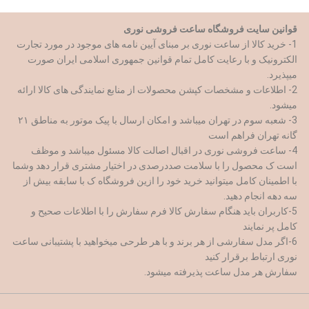
قوانین سایت فروشگاه ساعت فروشی نوری
1- خرید کالا از ساعت نوری بر مبنای آیین نامه های موجود در مورد تجارت
الکترونیک و با رعایت کامل تمام قوانین جمهوری اسلامی ایران صورت
میپذیرد.
2- اطلاعات و مشخصات کپشن محصولات از منابع نمایندگی های کالا ارائه
میشود.
3- شعبه سوم در تهران میباشد و امکان ارسال با پیک موتور به مناطق ۲۱
گانه تهران فراهم است
4- ساعت فروشی نوری در اقبال اصالت کالا مسئول میباشد و موظف
است ک محصول را با سلامت صددرصدی در اختیار مشتری قرار دهد وشما
با اطمینان کامل میتوانید خرید خود را ازین فروشگاه ک با سابقه بیش از
سه دهه انجام دهید.
5-کاربران باید هنگام سفارش کالا فرم سفارش را با اطلاعات صحیح و
کامل پر نمایند
6-اگر مدل سفارشی از هر برند و با هر طرحی میخواهید با پشتیبانی ساعت
نوری ارتباط برقرار کنید
سفارش هر مدل ساعت پذیرفته میشود.