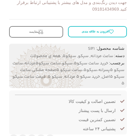
جهت دیدن رنگ‌بندی و مدل های بیشتر با پشتیبانی ارتباط برقرار
کنید.09181434969
افزودن به علاقه مندی
مقایسه
SI21
شناسه محصول:
ساعت مردانه
,
سیکو
,
سیکو۵
,
همه ی محصولات
دسته:
خرید ساعت سیکو5،سیکو،ساعت سیکو5مردانه،ساعت
برچسب:
سیکو 5پسرانه،سیکو5،ساعت سیکو 5صفحه مشکی،ساعت
سیکو 5اصل
,
خرید سیکو 5 مردانه
,
سیکو ۵
,
قیمت ساعت سیکو
5
تضمین اصالت و کیفیت کالا
ارسال با پست پیشتاز
تضمین کمترین قیمت
پشتیبانی ۲۴ ساعته