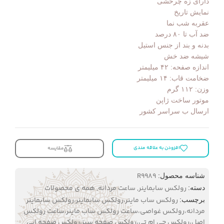
دارای زه چرخشی
نمایش تاریخ
عقربه شب‌ نما
ضد آب تا ۸۰ درصد
بدنه و بند از جنس استیل
شیشه ضد خش
اندازه صفحه: ۴۲ میلیمتر
ضخامت قاب: ۱۴ میلیمتر
وزن: ۱۱۲ گرم
موتور ساخت ژاپن
ارسال ب سراسر کشور
افزودن به علاقه مندی
مقایسه
R9989
شناسه محصول:
رولکس سابماینر
,
ساعت مردانه
,
همه ی محصولات
دسته:
رولکس ساب ماینر،رولکس سابماینر،رولکس سابماینر
برچسب:
مردانه،رولکس غواصی،ساعت رولکس ساب ماینر،ساعت رولکس
اصل،رولکس جی ام تی،رولکس صفحه سبز،رولکس صفحه ابی