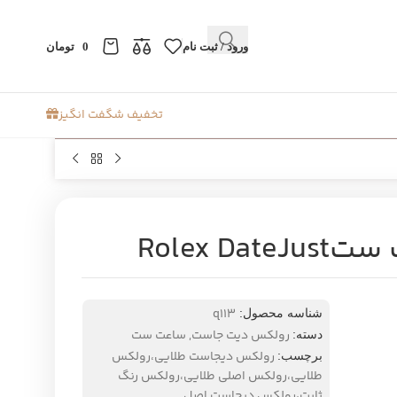
ورود / ثبت نام
0
تومان
تخفیف شگفت انگیز
Rolex 
q113
شناسه محصول:
رولکس دیت جاست
,
ساعت ست
دسته:
رولکس دیجاست طلایی،رولکس
برچسب:
طلایی،رولکس اصلی طلایی،رولکس رنگ
ثابت،رولکس دیجاست اصل