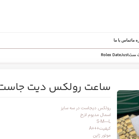
ه ما
تماس با ما
Rolex 
ساعت رولکس دیت جاست ستDateJust
رولکس دیجاست در سه سایز
اسمال مدیوم لارج
S-M—L
کیفیت+++A
موتور ژاپن