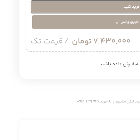
رید کنید
 طریق واتس آپ
7,430,000
تومان
قیمت تک
سفارش داده باشند.​
اوره و یا خرید 09181434969