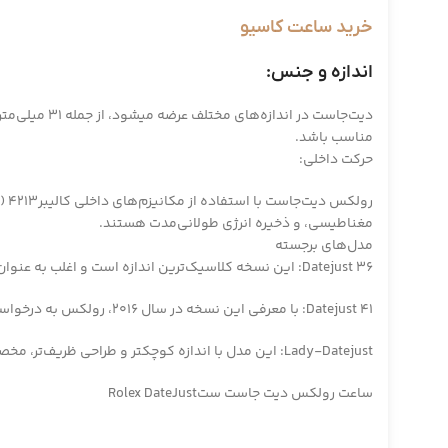
خرید ساعت کاسیو
اندازه و جنس:
مناسب باشد.
حرکت داخلی:
مغناطیسی، و ذخیره انرژی طولانی‌مدت هستند.
مدل‌های برجسته
Datejust 36: این نسخه کلاسیک‌ترین اندازه است و اغلب به عنوان “اندازه اصلی” دیت‌جاست شناخته میشود. این مدل برای کسانی که به دنبال یک ساعت کلاسیک و همه‌کاره هستند، بسیار محبوب است.
Datejust 41: با معرفی این نسخه در سال 2016، رولکس به درخواست‌های مشتریانی که خواهان ساعت‌های بزرگ‌تر بودند پاسخ داد. این مدل نیز همان طراحی کلاسیک را حفظ می‌کند، اما با قطر بزرگ‌تر صفحه.
Lady-Datejust: این مدل با اندازه کوچکتر و طراحی ظریف‌تر، مخصوص خانم‌ها طراحی شده و از همان ویژگی‌های بارز مدل‌های مردانه برخوردارمیباشد.
ساعت رولکس دیت جاست ستRolex DateJust