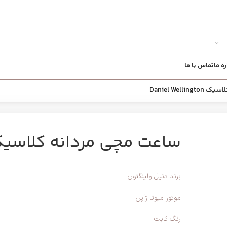
ره ما
تماس با ما
Daniel Well
ساعت مچی مردانه کلاسیک iel Wellington
برند دنیل ولینگتون
موتور میوتا ژآپن
رنگ ثابت