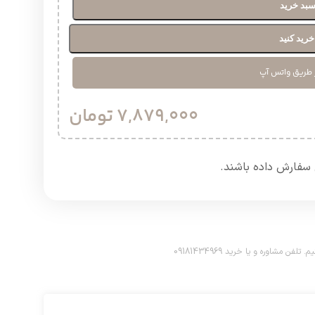
سبد خرید
رید کنید
 طریق واتس آپ
7,879,000
تومان
سفارش داده باشند.​
اوره و یا خرید 09181434969