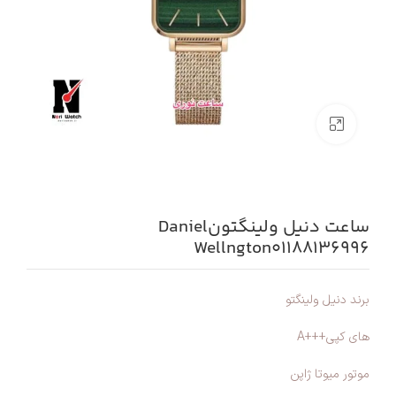
بزرگنمایی تصویر
ساعت دنیل ولینگتونDaniel
Wellngton01188136996
برند دنیل ولینگتو
های کپی+++A
موتور میوتا ژاپن