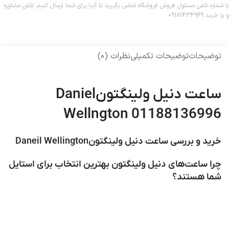
با شماره تلفن مسئول فروش فروشگاه تماس بگیرید تا آنرا برای شما ارسال کنیم. تلفن مشاوره
و یا خرید 09181434969
توضیحات
توضیحات تکمیلی
نظرات (0)
ساعت دنیل ولینگتونDaniel
Wellngton 01188136996
خرید و بررسی ساعت دنیل ولینگتونDaneil Wellington
چرا ساعت‌های دنیل ولینگتون بهترین انتخاب برای استایل
شما هستند؟