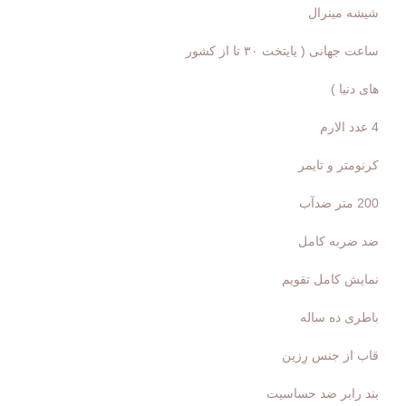
شيشه مينرال
ساعت جهانى ( يايتخت ٣٠ تا از كشور
هاى دنيا )
4 عدد الارم
كرنومتر و تايمر
200 متر ضدآب
ضد ضربه كامل
نمايش كامل تقويم
باطرى ده ساله
قاب از جنس رِزين
بند رابر ضد حساسيت