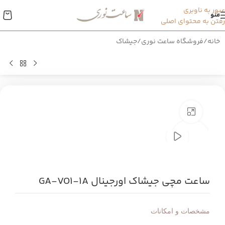
عبور به ناوبری
منو
رفتن به محتوای اصلی
خانه
/
فروشگاه ساعت نوری
/
جیشاک
بزرگنمایی تصویر
ساعت مچی جیشاک اورجینال GA-VO1-1A
مشخصات و امكانات