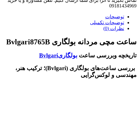
تماس بگیرید تا آنرا برای شما ارسال کنیم. تلفن مشاوره و یا خرید
09181434969
توضیحات
توضیحات تکمیلی
نظرات (0)
ساعت مچی مردانه بولگاری Bvlgari8765B
تاریخچه وبررسی ساعت
بولگاریBvlgari
بررسی ساعت‌های بولگاری (Bvlgari)؛ ترکیب هنر،
مهندسی و لوکس‌گرایی