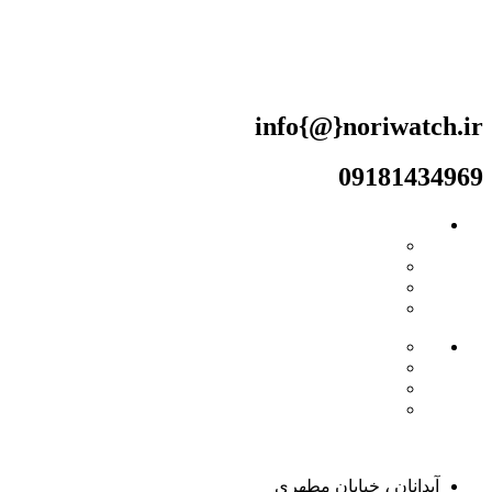
info{@}noriwatch.ir
09181434969
دسترسی ها
- حساب کاربری
- سبد خرید
- همکاری در فروش
- دریافت نمایندگی
- صفحه اصلی
- فروشگاه
- وبلاگ
- قوانین
مسیر های ارتباطی
آبدانان ، خیابان مطهری