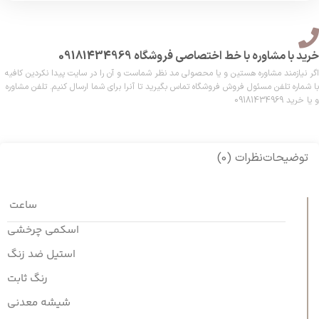
خرید با مشاوره با خط اختصاصی فروشگاه 09181434969
اگر نیازمند مشاوره هستین و یا محصولی مد نظر شماست و آن را در سایت پیدا نکردین کافیه
با شماره تلفن مسئول فروش فروشگاه تماس بگیرید تا آنرا برای شما ارسال کنیم. تلفن مشاوره
و یا خرید 09181434969
توضیحات
نظرات (0)
ساعت
اسکمی چرخشی
استیل ضد زنگ
رنگ ثابت
شیشه معدنی