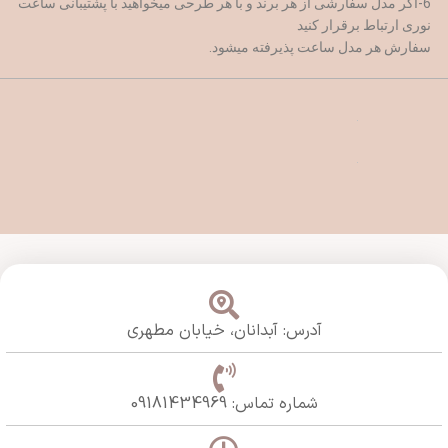
6-اگر مدل سفارشی از هر برند و با هر طرحی میخواهید با پشتیبانی ساعت
نوری ارتباط برقرار کنید
سفارش هر مدل ساعت پذیرفته میشود.
آدرس: آبدانان،
خیابان مطهری
شماره تماس: 09181434969