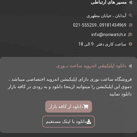
مسیر های ارتباطی
آبدانان ، خیابان مطهری
09181434969 , 021-555259
info@noriwatch.ir
ساعت کاری دفتر : 9 الی 18
دانلود اپلیکیشن اندروید ساعت نــوری
فروشگاه ساعت نوری دارای اپلیکیشن اندروید اختصاصی میباشد ،
دموی این اپلیکیشن را میتوانید ازینجا دانلود و به زودی در کافه بازار
دانلود نمایید
دانلود از کافه بازار
دانلود با لینک مستقیم