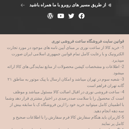
از طریق مسیر های روبرو با ما همراه باشید
قوانین سایت فروشگاه ساعت فروشی نوری
1- خرید کالا از ساعت نوری بر مبنای آیین نامه های موجود در مورد تجارت
الکترونیک و با رعایت کامل تمام قوانین جمهوری اسلامی ایران صورت
میپذیرد.
2- اطلاعات و مشخصات کپشن محصولات از منابع نمایندگی های کالا ارائه
میشود.
3- شعبه سوم در تهران میباشد و امکان ارسال با پیک موتور به مناطق ۲۱
گانه تهران فراهم است
4- ساعت فروشی نوری در اقبال اصالت کالا مسئول میباشد و موظف
است ک محصول را با سلامت صددرصدی در اختیار مشتری قرار دهد وشما
با اطمینان کامل میتوانید خرید خود را ازین فروشگاه ک با سابقه بیش از
سه دهه انجام دهید.
5-کاربران باید هنگام سفارش کالا فرم سفارش را با اطلاعات صحیح و
کامل پر نمایند