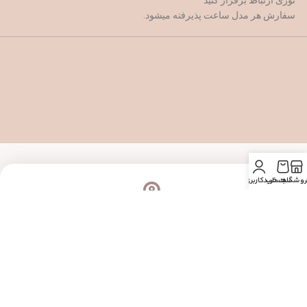
نوری ارتباط برقرار کنید
سفارش هر مدل ساعت پذیرفته میشود.
روشگاه
سبد خرید
حساب کاربری من
آدرس: آبدانان،
خیابان مطهری
شماره تماس: 09181434969