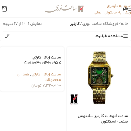
عبور به ناوبری
منو
رفتن به محتوای اصلی
خانه
/
فروشگاه ساعت نوری
/
کارتیر
نمایش 1–12 از 17 نتیجه
مشاهده فیلترها
ساعت زنانه کارتیر
Cartier300129009XX
ساعت زنانه
,
کارتیر
,
همه ی
محصولات
7,320,000
تومان
ساعت اتومات کارتیر سانتوس
صفحه اسکلتون