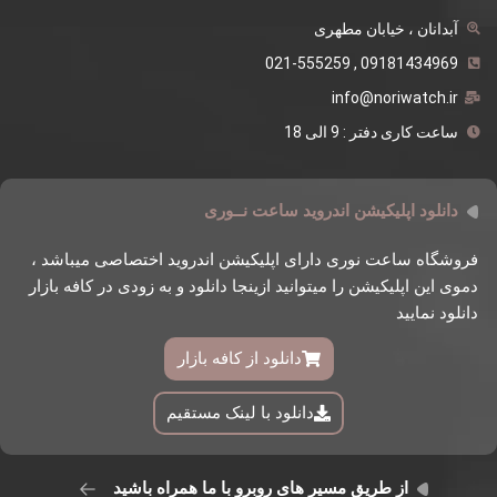
آبدانان ، خیابان مطهری
09181434969 , 021-555259
info@noriwatch.ir
ساعت کاری دفتر : 9 الی 18
دانلود اپلیکیشن اندروید ساعت نــوری
فروشگاه ساعت نوری دارای اپلیکیشن اندروید اختصاصی میباشد ،
دموی این اپلیکیشن را میتوانید ازینجا دانلود و به زودی در کافه بازار
دانلود نمایید
دانلود از کافه بازار
دانلود با لینک مستقیم
از طریق مسیر های روبرو با ما همراه باشید