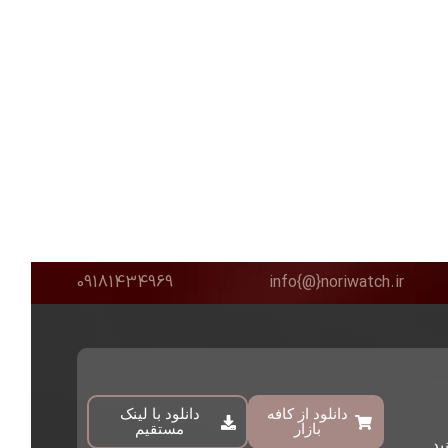
09181434969
info{@}noriwatch.ir
دانلود از کافه
دانلود با لینک
بازار
مستقیم
ید