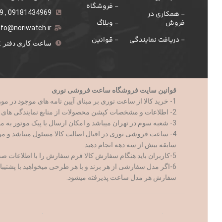
- فروشگاه
09181434969 , 021-555259
- همکاری در
فروش
- وبلاگ
nfo@noriwatch.ir
- دریافت نمایندگی
- قوانین
ساعت کاری دفتر : 9 الی 18
قوانین سایت فروشگاه ساعت فروشی نوری
1- خرید کالا از ساعت نوری بر مبنای آیین نامه های موجود در مورد تجارت الکترونیک و با رعایت کامل تمام قوانین جمهوری اسلامی ایران صورت میپذیرد.
2- اطلاعات و مشخصات کپشن محصولات از منابع نمایندگی های کالا ارائه میشود.
3- شعبه سوم در تهران میباشد و امکان ارسال با پیک موتور به مناطق ۲۱ گانه تهران فراهم است
4- ساعت فروشی نوری در اقبال اصالت کالا مسئول میباشد و م
سابقه بیش از سه دهه انجام دهید.
5-کاربران باید هنگام سفارش کالا فرم سفارش را با اطلاعات صحیح و کامل پر نمایند
6-اگر مدل سفارشی از هر برند و با هر طرحی میخواهید با پشتیبانی ساعت نوری ارتباط برقرار کنید
سفارش هر مدل ساعت پذیرفته میشود.