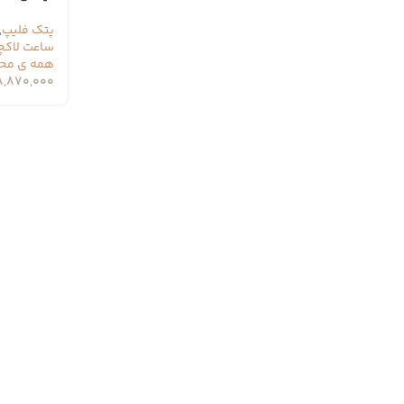
پتک فلیپ
,
ساعت لاکچ
همه ی مح
8,870,000