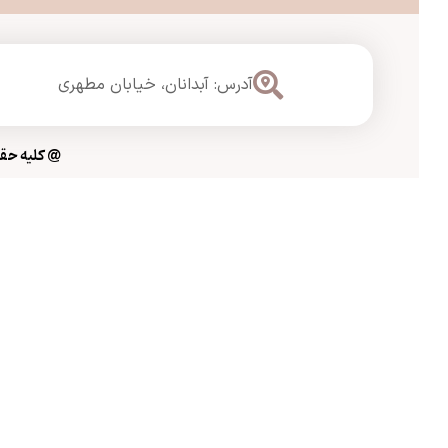
آدرس: آبدانان،
خیابان مطهری
@ کلیه حقوق