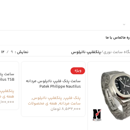
ره ما
تماس با ما
اه ساعت نوری
/
پتکفلیپ ناتیلوس
نمایش
9
12
ویژه
ساعت پت
ilus TSB
ساعت پتک فلیپ ناتیلوس مردانه
Patek Philippe Nautilus
پتکفلیپ 
همه ی م
پتک فلیپ
,
پتکفلیپ ناتیلوس
,
,100,000
ساعت مردانه
,
همه ی محصولات
8,532,000
تومان