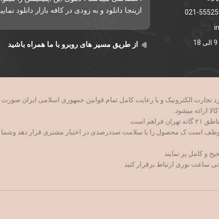
ازینجا دانلود و به زودی در کافه بازار دانلود نمایی
i
از طریق مسیر های روبرو با ما همراه باشید
وظف است ک محصول را با سلامت صددرصدی در اختیار مشتری قرار دهد وشما با اط