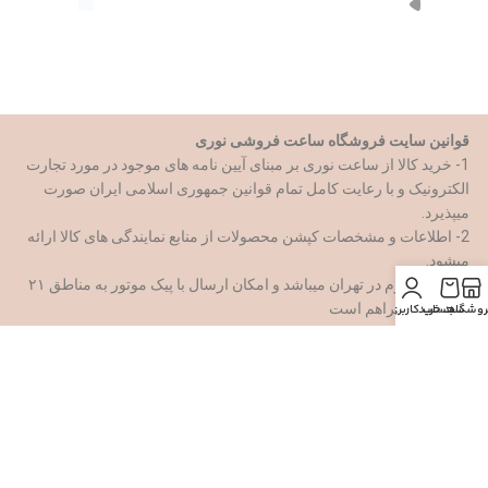
از طریق مسیر های روبرو با ما همراه باشید
قوانین سایت فروشگاه ساعت فروشی نوری
1- خرید کالا از ساعت نوری بر مبنای آیین نامه های موجود در مورد تجارت
الکترونیک و با رعایت کامل تمام قوانین جمهوری اسلامی ایران صورت
میپذیرد.
2- اطلاعات و مشخصات کپشن محصولات از منابع نمایندگی های کالا ارائه
میشود.
3- شعبه سوم در تهران میباشد و امکان ارسال با پیک موتور به مناطق ۲۱
گانه تهران فراهم است
روشگاه
سبد خرید
حساب کاربری من
4- ساعت فروشی نوری در اقبال اصالت کالا مسئول میباشد و موظف
است ک محصول را با سلامت صددرصدی در اختیار مشتری قرار دهد وشما
با اطمینان کامل میتوانید خرید خود را ازین فروشگاه ک با سابقه بیش از
سه دهه انجام دهید.
5-کاربران باید هنگام سفارش کالا فرم سفارش را با اطلاعات صحیح و
کامل پر نمایند
6-اگر مدل سفارشی از هر برند و با هر طرحی میخواهید با پشتیبانی ساعت