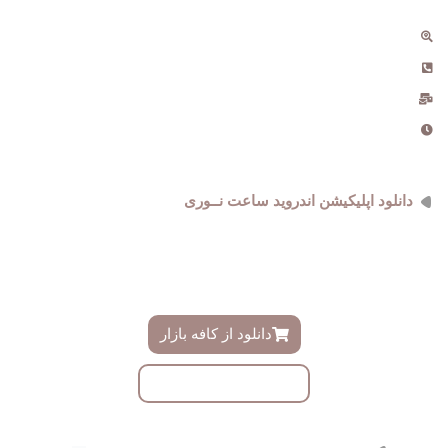
آبدانان ، خیابان مطهری
09181434969 , 021-555259
info@noriwatch.ir
ساعت کاری دفتر : 9 الی 18
دانلود اپلیکیشن اندروید ساعت نــوری
فروشگاه ساعت نوری دارای اپلیکیشن اندروید اختصاصی میباشد ،
دموی این اپلیکیشن را میتوانید ازینجا دانلود و به زودی در کافه بازار
دانلود نمایید
دانلود از کافه بازار
دانلود با لینک مستقیم