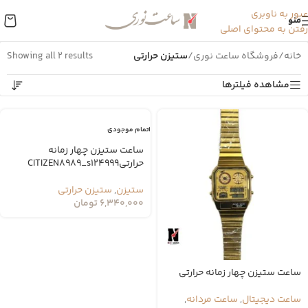
عبور به ناوبری
منو
رفتن به محتوای اصلی
خانه
/
فروشگاه ساعت نوری
/
ستیزن حرارتی
Showing all 2 results
مشاهده فیلترها
اتمام موجودی
ساعت ستیزن چهار زمانه
حرارتیCITIZEN8989_s124999
ستیزن
,
ستیزن حرارتی
6,340,000
تومان
ساعت ستیزن چهار زمانه حرارتی
ساعت دیجیتال
,
ساعت مردانه
,