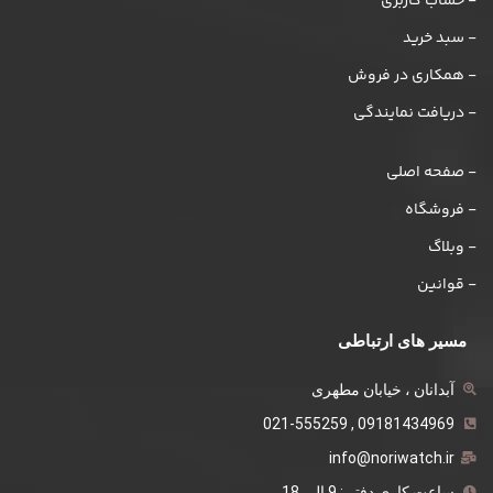
- حساب کاربری
- سبد خرید
- همکاری در فروش
- دریافت نمایندگی
- صفحه اصلی
- فروشگاه
- وبلاگ
- قوانین
مسیر های ارتباطی
آبدانان ، خیابان مطهری
09181434969 , 021-555259
info@noriwatch.ir
ساعت کاری دفتر : 9 الی 18