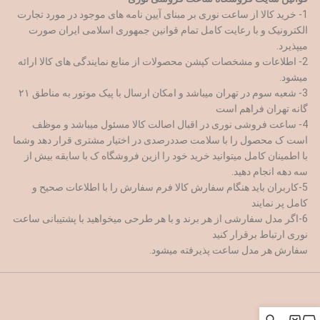
1- خرید کالا از ساعت نوری بر مبنای آیین نامه های موجود در مورد تجارت
الکترونیک و با رعایت کامل تمام قوانین جمهوری اسلامی ایران صورت
میپذیرد.
2- اطلاعات و مشخصات کپشن محصولات از منابع نمایندگی های کالا ارائه
میشود.
3- شعبه سوم در تهران میباشد و امکان ارسال با پیک موتور به مناطق ۲۱
گانه تهران فراهم است
4- ساعت فروشی نوری در اقبال اصالت کالا مسئول میباشد و موظف
است ک محصول را با سلامت صددرصدی در اختیار مشتری قرار دهد وشما
با اطمینان کامل میتوانید خرید خود را ازین فروشگاه ک با سابقه بیش از
سه دهه انجام دهید.
5-کاربران باید هنگام سفارش کالا فرم سفارش را با اطلاعات صحیح و
کامل پر نمایند
6-اگر مدل سفارشی از هر برند و با هر طرحی میخواهید با پشتیبانی ساعت
نوری ارتباط برقرار کنید
سفارش هر مدل ساعت پذیرفته میشود.