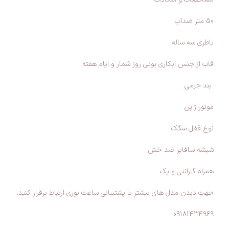
50 متر ضدآب
باطرى سه ساله
قاب از جنس آبكارى يونى روز شمار و ايام هفته
بند جرمى
موتور ژاپن
نوع قفل سگک
شیشه سافایر ضد خش
همراه گارانتی و پک
جهت دیدن مدل های بیشتر با پشتیبانی ساعت نوری ارتباط برقرار کنید.
09181434969