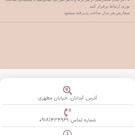
نوری ارتباط برقرار کنید
سفارش هر مدل ساعت پذیرفته میشود.
آدرس: آبدانان،
خیابان مطهری
شماره تماس: 09181434969