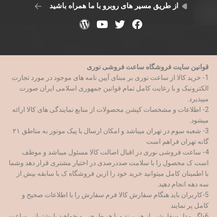
از طریق مسیر های روبرو با ما همراه باشید
قوانین سایت فروشگاه ساعت فروشی نوری
1- خرید کالا از ساعت نوری بر مبنای آیین نامه های موجود در مورد تجارت
الکترونیک و با رعایت کامل تمام قوانین جمهوری اسلامی ایران صورت
میپذیرد.
2- اطلاعات و مشخصات کپشن محصولات از منابع نمایندگی های کالا ارائه
میشود.
3- شعبه سوم در تهران میباشد و امکان ارسال با پیک موتور به مناطق ۲۱
گانه تهران فراهم است
4- ساعت فروشی نوری در اقبال اصالت کالا مسئول میباشد و موظف
است ک محصول را با سلامت صددرصدی در اختیار مشتری قرار دهد وشما
با اطمینان کامل میتوانید خرید خود را ازین فروشگاه ک با سابقه بیش از
سه دهه انجام دهید.
5-کاربران باید هنگام سفارش کالا فرم سفارش را با اطلاعات صحیح و
کامل پر نمایند
6-اگر مدل سفارشی از هر برند و با هر طرحی میخواهید با پشتیبانی ساعت