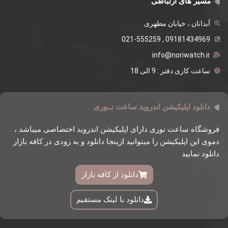
مسیر های ارتباطی
آبدانان ، خیابان مطهری
09181434969 , 021-555259
info@noriwatch.ir
ساعت کاری دفتر : 9 الی 18
دانلود اپلیکیشن اندروید ساعت نــوری
فروشگاه ساعت نوری دارای اپلیکیشن اندروید اختصاصی میباشد ،
دموی این اپلیکیشن را میتوانید ازینجا دانلود و به زودی در کافه بازار
دانلود نمایید
دانلود از کافه بازار
دانلود با لینک مستقیم