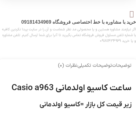
خرید با مشاوره با خط اختصاصی فروشگاه 09181434969
اگر نیازمند مشاوره هستین و یا محصولی مد نظر شماست و آن را در سایت پیدا نکردین کافیه
با شماره تلفن مسئول فروش فروشگاه تماس بگیرید تا آنرا برای شما ارسال کنیم. تلفن مشاوره
و یا خرید 09181434969
توضیحات
توضیحات تکمیلی
نظرات (0)
ساعت کاسیو اولدمانی Casio a963
زیر قیمت کل بازار =کاسیو اولدمانی