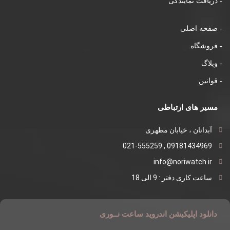
- دریافت نمایندگی
- صفحه اصلی
- فروشگاه
- وبلاگ
- قوانین
مسیر های ارتباطی
آبدانان ، خیابان مطهری
09181434969 , 021-555259
info@noriwatch.ir
ساعت کاری دفتر : 9 الی 18
دانلود اپلیکیشن اندروید ساعت نــوری