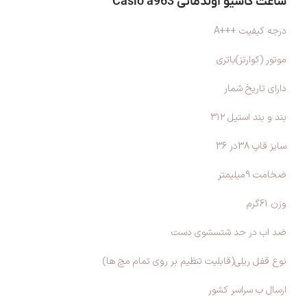
ساعت کاسیو اولدمانی Casio a963
درجه کیفیت +++A
موتور (کوارتز)باتری
دارای تاریخ شمار
بند و بند استیل ۳۱۲
سایز قاپ 38در 36
ضخامت 9میلیمتر
وزن 61گرم
ضد اب در حد شتسشوی دست
نوع قفل ریلی(قابلیت تنظیم بر روی تمام مچ ها)
ارسال ب سراسر کشور