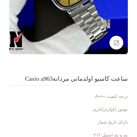
بزرگنمایی تصویر
ساعت کاسیو اولدمانی مردانهCasio a963
درجه کیفیت +++A
موتور (کوارتز)باتری
دارای تاریخ شمار
بند و بند استیل ۳۱۲