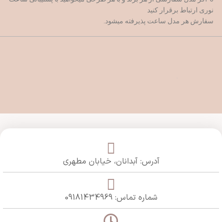
نوری ارتباط برقرار کنید
سفارش هر مدل ساعت پذیرفته میشود.
آدرس: آبدانان،
خیابان مطهری
شماره تماس: 09181434969