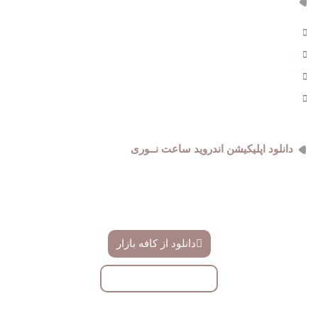
مسیر های ارتباطی
آبدانان ، خیابان مطهری
09181434969 , 021-555259
info@noriwatch.ir
ساعت کاری دفتر : 9 الی 18
دانلود اپلیکیشن اندروید ساعت نــوری
فروشگاه ساعت نوری دارای اپلیکیشن اندروید اختصاصی میباشد ،
دموی این اپلیکیشن را میتوانید ازینجا دانلود و به زودی در کافه بازار
دانلود نمایید
دانلود از کافه بازار
دانلود با لینک مستقیم