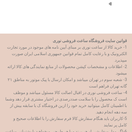
از طریق مسیر های روبرو با ما همراه باشید
قوانین سایت فروشگاه ساعت فروشی نوری
1- خرید کالا از ساعت نوری بر مبنای آیین نامه های موجود در مورد تجارت
الکترونیک و با رعایت کامل تمام قوانین جمهوری اسلامی ایران صورت
میپذیرد.
2- اطلاعات و مشخصات کپشن محصولات از منابع نمایندگی های کالا ارائه
میشود.
3- شعبه سوم در تهران میباشد و امکان ارسال با پیک موتور به مناطق ۲۱
گانه تهران فراهم است
4- ساعت فروشی نوری در اقبال اصالت کالا مسئول میباشد و موظف
است ک محصول را با سلامت صددرصدی در اختیار مشتری قرار دهد وشما
با اطمینان کامل میتوانید خرید خود را ازین فروشگاه ک با سابقه بیش از
سه دهه انجام دهید.
5-کاربران باید هنگام سفارش کالا فرم سفارش را با اطلاعات صحیح و
کامل پر نمایند
6-اگر مدل سفارشی از هر برند و با هر طرحی میخواهید با پشتیبانی ساعت