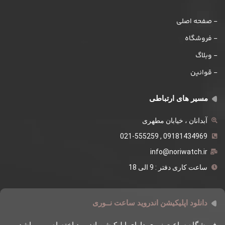
- صفحه اصلی
- فروشگاه
- وبلاگ
- قوانین
مسیر های ارتباطی
آبدانان ، خیابان مطهری
09181434969 , 021-555259
info@noriwatch.ir
ساعت کاری دفتر : 9 الی 18
دانلود اپلیکیشن اندروید ساعت نــوری
فروشگاه ساعت نوری دارای اپلیکیشن اندروید اختصاصی میباشد ،