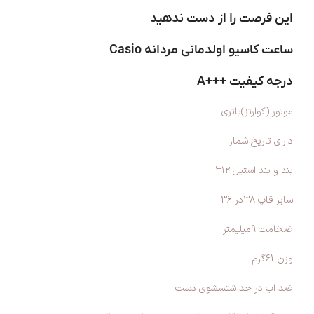
این فرصت را از دست ندهید
ساعت کاسیو اولدمانی مردانه Casio
درجه کیفیت +++A
موتور (کوارتز)باتری
دارای تاریخ شمار
بند و بند استیل ۳۱۲
سایز قاپ 38در 36
ضخامت 9میلیمتر
وزن 61گرم
ضد اب در حد شتسشوی دست