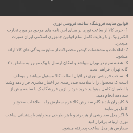
قوانین سایت فروشگاه ساعت فروشی نوری
1- خرید کالا از ساعت نوری بر مبنای آیین نامه های موجود در مورد تجارت
الکترونیک و با رعایت کامل تمام قوانین جمهوری اسلامی ایران صورت
میپذیرد.
2- اطلاعات و مشخصات کپشن محصولات از منابع نمایندگی های کالا ارائه
میشود.
3- شعبه سوم در تهران میباشد و امکان ارسال با پیک موتور به مناطق ۲۱
گانه تهران فراهم است
4- ساعت فروشی نوری در اقبال اصالت کالا مسئول میباشد و موظف
است ک محصول را با سلامت صددرصدی در اختیار مشتری قرار دهد وشما
با اطمینان کامل میتوانید خرید خود را ازین فروشگاه ک با سابقه بیش از
سه دهه انجام دهید.
5-کاربران باید هنگام سفارش کالا فرم سفارش را با اطلاعات صحیح و
کامل پر نمایند
6-اگر مدل سفارشی از هر برند و با هر طرحی میخواهید با پشتیبانی ساعت
نوری ارتباط برقرار کنید
سفارش هر مدل ساعت پذیرفته میشود.