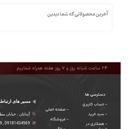
آخرین محصولاتی که شما دیدین
۲۴ ساعت شبانه روز و ۷ روز هفته همراه شماییم
دسترسی ها
مسیر های ارتباط
- حساب کاربری
- صفحه اصلی
- سبد خرید
آبدانان ، خیابان م
- فروشگاه
09181434969 , 021-555259
- همکاری در