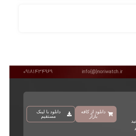
09181434969
info{@}noriwatch.ir
دانلود از کافه
دانلود با لینک
بازار
مستقیم
ید
د