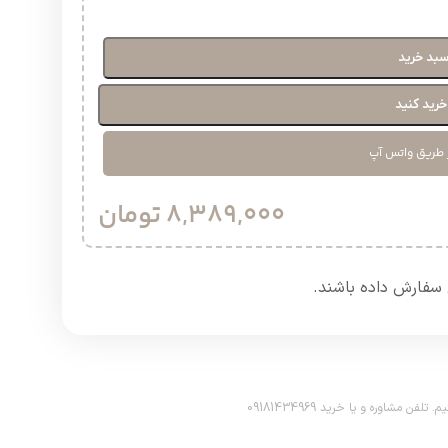
سبد خرید
رید کنید
 طریق واتس آپ
8,389,000
تومان
سفارش داده باشند.​
اوره و یا خرید 09181434969