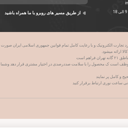
i
از طریق مسیر های روبرو با ما همراه باشید
وظف است ک محصول را با سلامت صددرصدی در اختیار مشتری قرار دهد وشما با اط