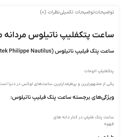
توضیحات
توضیحات تکمیلی
نظرات (0)
ساعت پتکفلیپ ناتیلوس مردانه مشکیhilippe 664
ساعت پتک فیلیپ ناتیلوس (Patek Philippe Nautilus)
پتکفلیلپ اتومات
یکی از مشهورترین و پرطرفدارترین ساعت‌های لوکس در دنیا است. این ساعت در سال 1976 توسط ژرژ هِنتز (Georges Heuer) طراحی 
ویژگی‌های برجسته ساعت پتک فیلیپ ناتیلوس:
ساعت پتک فلیلپ در کنار دانه های
قهوه