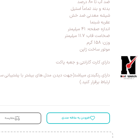
ضد آب تا 80 درصد
بدنه و بند تماماً استیل
شیشه معدنی ضد خش
عقربه شبنما
اندازه صفحه: 41 میلیمتر
ضخامت قاب: 11.7 میلیمتر
وزن: 158 گرم
موتور ساخت ژاپن
دارای کارت گارانتی و جعبه پاکت
دارای رنگبندی میباشد(جهت دیدن مدل های بیشتر با پشتیبانی س
ارتباط برقرار کنید.)
افزودن به علاقه مندی
مقایسه