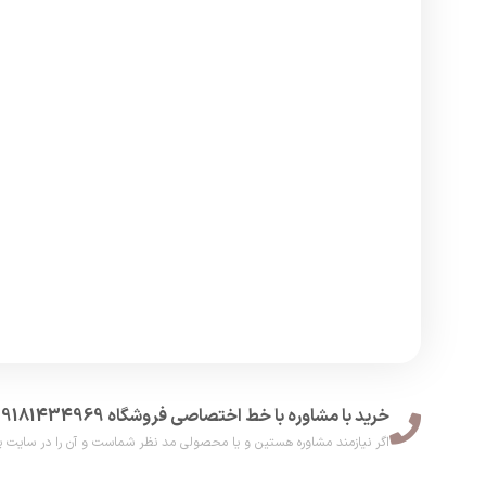
خرید با مشاوره با خط اختصاصی فروشگاه 09181434969
اگر نیازمند مشاوره هستین و یا محصولی مد نظر شماست و آن را در سایت پیدا نکر