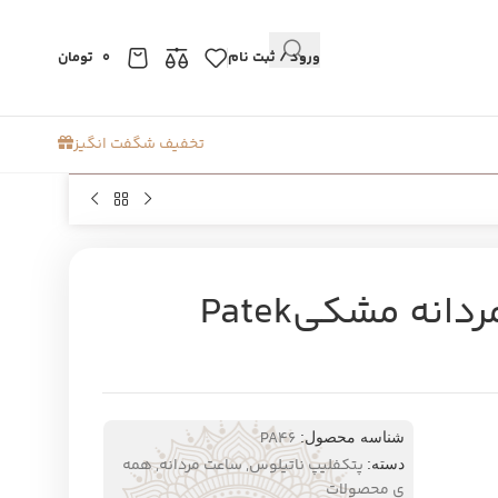
ورود / ثبت نام
0
تومان
تخفیف شگفت انگیز
ساعت پتکفلیپ ناتیلوس مردانه مشکیPatek
PA46
شناسه محصول:
پتکفلیپ ناتیلوس
,
ساعت مردانه
,
همه
دسته:
ی محصولات