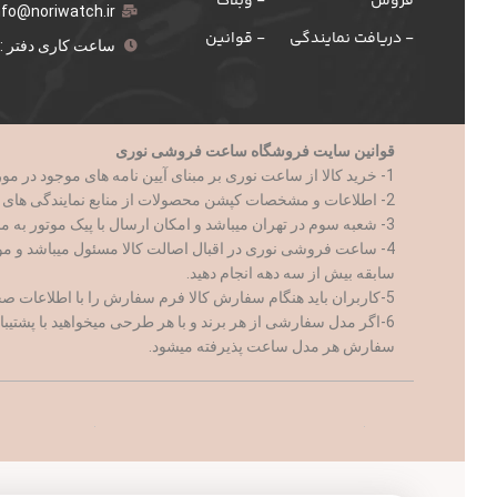
فروش
- وبلاگ
nfo@noriwatch.ir
- دریافت نمایندگی
- قوانین
ساعت کاری دفتر : 9 الی 18
قوانین سایت فروشگاه ساعت فروشی نوری
1- خرید کالا از ساعت نوری بر مبنای آیین نامه های موجود در مورد تجارت الکترونیک و با رعایت کامل تمام قوانین جمهوری اسلامی ایران صورت میپذیرد.
2- اطلاعات و مشخصات کپشن محصولات از منابع نمایندگی های کالا ارائه میشود.
3- شعبه سوم در تهران میباشد و امکان ارسال با پیک موتور به مناطق ۲۱ گانه تهران فراهم است
4- ساعت فروشی نوری در اقبال اصالت کالا مسئول میباشد و م
سابقه بیش از سه دهه انجام دهید.
5-کاربران باید هنگام سفارش کالا فرم سفارش را با اطلاعات صحیح و کامل پر نمایند
6-اگر مدل سفارشی از هر برند و با هر طرحی میخواهید با پشتیبانی ساعت نوری ارتباط برقرار کنید
سفارش هر مدل ساعت پذیرفته میشود.