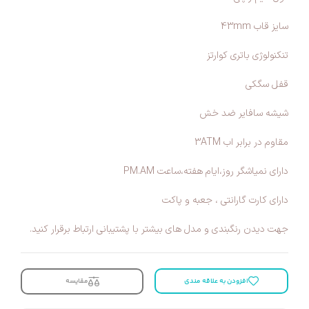
سایز قاب 43mm
تنکنولوژی باتری کوارتز
قفل سگکی
شیشه سافایر ضد خش
مقاوم در برابر اب 3ATM
دارای نمیاشگر روز،ایام هفته،ساعت PM.AM
دارای کارت گارانتی ، جعبه و پاکت
جهت دیدن رنگبندی و مدل های بیشتر با پشتیبانی ارتباط برقرار کنید.
افزودن به علاقه مندی
مقایسه