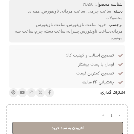
شناسه محصول:
NA90
دسته:
ساعت چرمی
,
ساعت مردانه
,
ناویفورس
,
همه ی
محصولات
برچسب:
خرید ساعت ناویفورس،ساعت ناویفورس
مردانه،ساعت ناویفورس پسرانه،ساعت دسته چرم،ساعت سه
موتوره
تضمین اصالت و کیفیت کالا
ارسال با پست پیشتاز
تضمین کمترین قیمت
پشتیبانی ۲۴ ساعته
اشتراک گذاری:
افزودن به سبد خرید