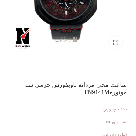
بزرگنمایی تصویر
ساعت مچی مردانه ناویفورس چرمی سه
موتورهFN9141M
برند ناویفورس
سه موتور فعال
فول تایم ژاپنی