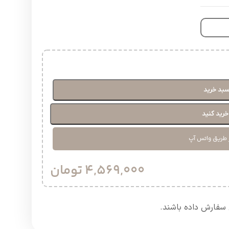
سبد خرید
رید کنید
 طریق واتس آپ
4,569,000
تومان
سفارش داده باشند.​