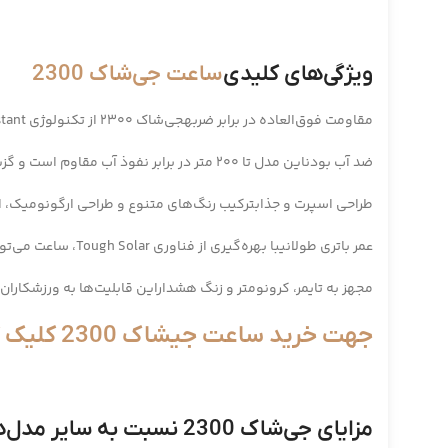
ویژگی‌های کلیدی
ساعت جی‌شاک 2300
مقاومت فوق‌العاده در برابر ضربهجی‌شاک 2300 از تکنولوژی Shock Resistant بهره می‌برد که آن را در برابر ضربه و سقوط مقاوم می‌کند.
ضد آب بودناین مدل تا 200 متر در برابر نفوذ آب مقاوم است و گزینه‌ای عالی برای شناگران و غواصان محسوب می‌شود.
طراحی اسپرت و جذابترکیب رنگ‌های متنوع و طراحی ارگونومیک، ا
عمر باتری طولانیبا بهره‌گیری از فناوری Tough Solar، ساعت می‌تواند از نور خورشید برای شارژ شدن استفاده کند، که باعث افزایش عمر باتری می‌شود.
مجهز به تایمر، کرونومتر و زنگ هشداراین قابلیت‌ها به ورزشکاران
جهت خرید ساعت جیشاک 2300 کلیک کنید
مزایای جی‌شاک 2300 نسبت به سایر مدل‌ها