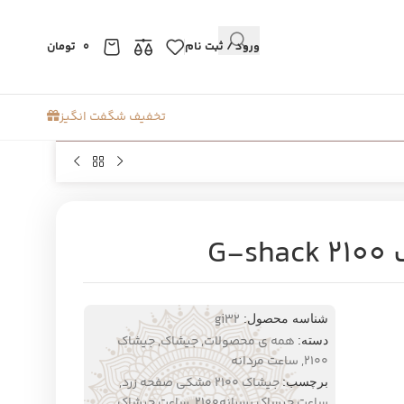
ورود / ثبت نام
0
تومان
تخفیف شگفت انگیز
G
gi32
شناسه محصول:
همه ی محصولات
,
جیشاک
,
جیشاک
دسته:
۲۱۰۰
,
ساعت مردانه
جیشاک 2100 مشکی صفحه زرد
,
برچسب:
ساعت جیساک پسرانه2100
,
ساعت جیشاک