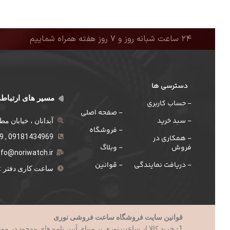
۲۴ ساعت شبانه روز و ۷ روز هفته همراه شماییم
دسترسی ها
مسیر های ارتباط
- حساب کاربری
- صفحه اصلی
- سبد خرید
آبدانان ، خیابان م
- فروشگاه
09181434969 , 021-555259
- همکاری در
فروش
- وبلاگ
nfo@noriwatch.ir
- دریافت نمایندگی
- قوانین
ساعت کاری دفتر : 9 الی 18
قوانین سایت فروشگاه ساعت فروشی نوری
1- خرید کالا از ساعت نوری بر مبنای آیین نامه های موجود در مورد تجارت الکترونیک و با رعایت کامل تمام قوانین جمهوری اسلامی ایران صورت میپذیرد.