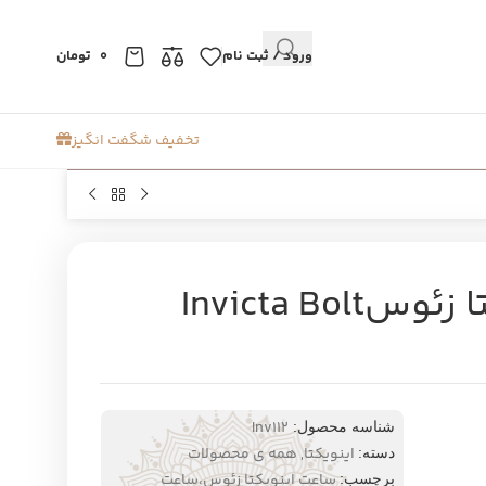
ورود / ثبت نام
0
تومان
تخفیف شگفت انگیز
ساعت مچی مردانه اینویکتا زئوسInvicta Bolt
Inv112
شناسه محصول:
اینویکتا
,
همه ی محصولات
دسته:
ساعت اینویکتا زئوس،ساعت
برچسب: