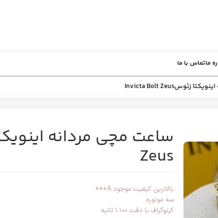
ره ما
تماس با ما
زئوسInvicta Bolt Zeus
Zeus
بالاترین کیفیت موجود A+++
سه موتوره
کرنوگراف با دقت ۱.۱۰۰ ثانیه