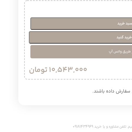
سبد خرید
رید کنید
 طریق واتس آپ
10,543,000
تومان
سفارش داده باشند.​
اوره و یا خرید 09181434969