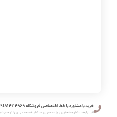
خرید با مشاوره با خط اختصاصی فروشگاه 09181434969
اگر نیازمند مشاوره هستین و یا محصولی مد نظر شماست و آن را در سایت پیدا نکر