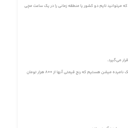
ه میتوانید تایم دو کشور یا منطقه زمانی را در یک ساعت مچی
ار می‌گیرد.
مدل هایی که در بازار ایران وجود دارد اکثرا از جنس استیل ساخته شده است و به تازگی شاهد کیفیت های پایین تر ساعت اینویکتا که عموما فیک نامیده میشن هستیم که رنج قیمتی آنها از 800 هزار تومان