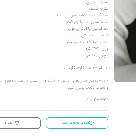
نمایش تاریخ
عقربه شبنما
ضد آب در حد شستشوى دست
بدنه استیل با آبکاری قوی
بند استیل با آبکاری قوی
شیشه ضد خش
اندازه صفحه: ۵۰ میلیمتر
وزن: ۳۷۹ گرم
موتور سوئیس
همراه جعبه و کارت گارانتی
جهت دیدن مدل های بیشتر و رنگبندی با پشتیبانی ساعت نوری در ت
واتساپ ارتباط برقرار کنید.
09181434969
افزودن به علاقه مندی
مقایسه