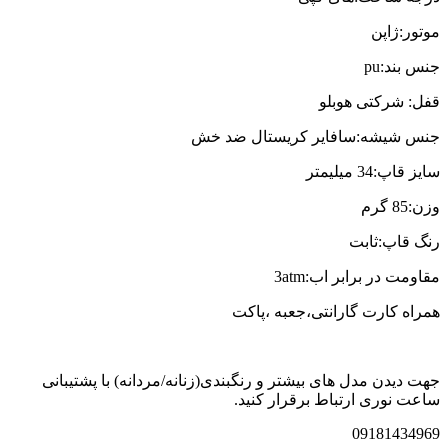
موتور:ژاپن
جنس بند:pu
قفل: شرکتی هوبلو
جنس شیشه:سافایر کریستال ضد خش
سایز قاپ:34 میلیمتر
وزن:85 گرم
رنگ قاپ:ثابت
مقاومت در برابر اب:3atm
همراه کارت گارانتی،جعبه ،پاکت
جهت دیدن مدل های بیشتر و رنگبندی(زنانه/مردانه) با پشتیبانی
ساعت نوری ارتباط برقرار کنید.
09181434969