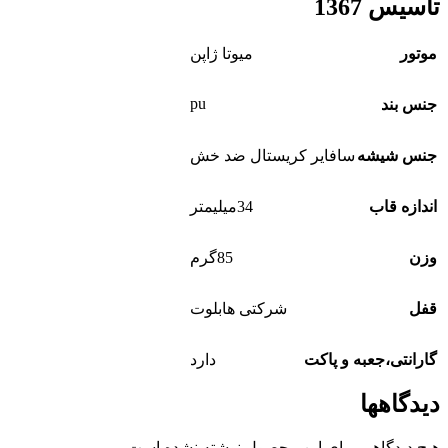
تاسیس 1367
موتور
میوتا ژاپن
pu
جنس بند
جنس شیشه
سافایر کریستال ضد خش
اندازه قاب
34میلیمتر
وزن
85گرم
قفل
شرکتی هابلوت
گارانتی،جعبه و پاکت
دارد
دیدگاهها
هیچ دیدگاهی برای این محصول نوشته نشده است.