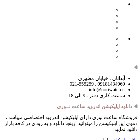
دسترسی ها
- حساب کاربری
- سبد خرید
- همکاری در فروش
- دریافت نمایندگی
- صفحه اصلی
- فروشگاه
- وبلاگ
- قوانین
مسیر های ارتباطی
آبدانان ، خیابان مطهری
09181434969 , 021-555259
info@noriwatch.ir
ساعت کاری دفتر : 9 الی 18
دانلود اپلیکیشن اندروید ساعت نــوری
فروشگاه ساعت نوری دارای اپلیکیشن اندروید اختصاصی میباشد ،
دموی این اپلیکیشن را میتوانید ازینجا دانلود و به زودی در کافه بازار
دانلود نمایید